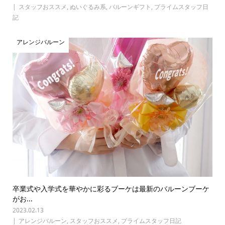
スタッフおススメ
,
ぬいぐるみ系
,
バルーンギフト
,
プライムスタッフ日
記
アレンジバルーン
卒業式や入学式を華やかに彩るブーケは最新のバルーンブーケ
がお...
2023.02.13
アレンジバルーン
,
スタッフおススメ
,
プライムスタッフ日記