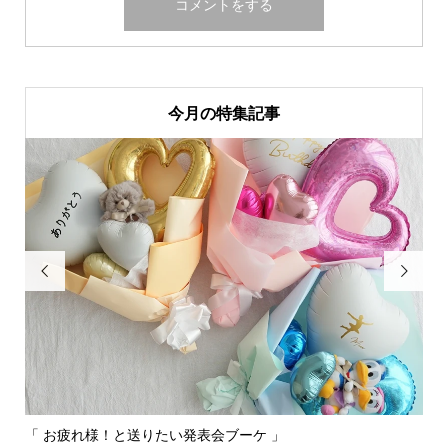
今月の特集記事


「 お疲れ様！と送りたい発表会ブーケ 」
〰