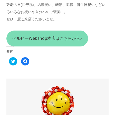
敬老の日(長寿祝)、結婚祝い、転勤、退職、誕生日祝いなどい
ろいろなお祝いや自分へのご褒美に。
ぜひ一度ご来店くださいませ。
ベルビーWebshop本店はこちらから♪
共有:
ク
Facebook
リ
で
ッ
共
ク
有
し
す
て
る
Twitter
に
で
は
共
ク
有
リ
(新
ッ
し
ク
い
し
ウ
て
ィ
く
ン
だ
ド
さ
ウ
い