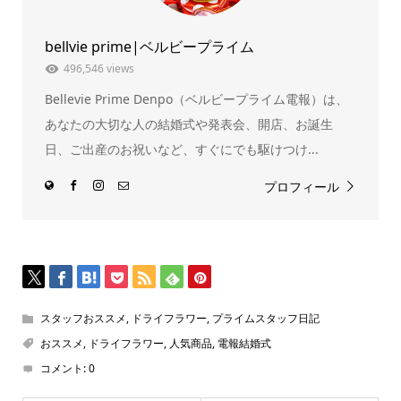
で
(新
開
し
き
い
ま
ウ
bellvie prime|ベルビープライム
す)
ィ
ン
ド
496,546 views
ウ
で
Bellevie Prime Denpo（ベルビープライム電報）は、
開
き
ま
あなたの大切な人の結婚式や発表会、開店、お誕生
す)
日、ご出産のお祝いなど、すぐにでも駆けつけ...
プロフィール
スタッフおススメ
,
ドライフラワー
,
プライムスタッフ日記
おススメ
,
ドライフラワー
,
人気商品
,
電報結婚式
コメント:
0