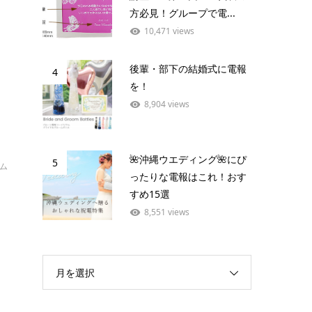
方必見！グループで電...
10,471 views
後輩・部下の結婚式に電報
4
を！
8,904 views
🌺沖縄ウエディング🌺にぴ
5
イム
ったりな電報はこれ！おす
すめ15選
8,551 views
。
月を選択