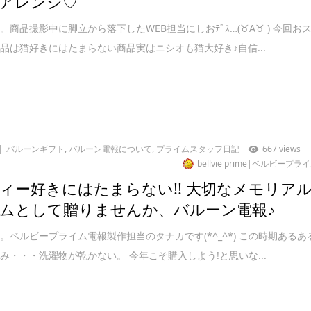
アレンジ♡
。商品撮影中に脚立から落下したWEB担当にしおﾃﾞｽ…(♉A♉ ) 今回お
品は猫好きにはたまらない商品実はニシオも猫大好き♪自信...
バルーンギフト
,
バルーン電報について
,
プライムスタッフ日記
667 views
bellvie prime|ベルビープラ
ィー好きにはたまらない!! 大切なメモリア
ムとして贈りませんか、バルーン電報♪
。ベルビープライム電報製作担当のタナカです(*^_^*) この時期あるあ
み・・・洗濯物が乾かない。 今年こそ購入しよう!と思いな...