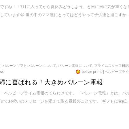
ですね！！7月に入ってから夏休みどうしよう、と日に日に気が重くな
しています😫 世の中のママ達にとってはどうやって子供達と過ごすか..
バルーンギフト
,
バルーンについて
,
バルーン電報について
,
プライムスタッフ日記
ews
bellvie prime|ベルビープラ
婦に喜ばれる！大きめバルーン電報
！ベルビープライム電報のてらわけです。 「バルーン電報」とは、バ
せてお祝いのメッセージを添えて贈る電報のことです。 ギフトに台紙..