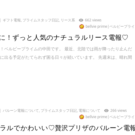
ギフト電報
,
プライムスタッフ日記
,
リース系
662 views
bellvie prime|ベルビープラ
に！ずっと人気のナチュラルリース電報♡
！ベルビープライムの中田です。 最近、北陸では雨が降ったり止んだ
に出る予定がたてられず困る日々が続いています。 先週末は、晴れ間
バルーン電報について
,
プライムスタッフ日記
,
電報について
266 views
bellvie prime|ベルビープラ
ラルでかわいい♡贅沢プリザのバルーン電