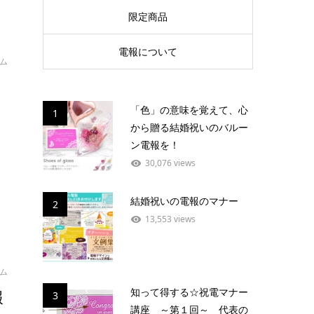
限定商品
電報について
イム
「色」の意味を覚えて、心
1
から贈る結婚祝いのバルー
ン電報を！
30,076 views
結婚祝いの電報のマナー
2
13,553 views
イム
知って得する☆祝電マナー
報
3
講座 ～第１回～ 代表の