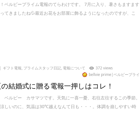
！ベルビープライム電報のてらわけです。 7月に入り、暑さもますます
ってきましたね💦最近お花をお部屋に飾るようになったのですが、こ
ギフト電報
,
プライムスタッフ日記
,
電報について
372 views
bellvie prime|ベルビープラ
1夏の結婚式に贈る電報一押しはコレ！
は ベルビー カサマツです。天気に一喜一憂、右往左往するこの季節
涼しいのに、気温は30℃越えなんて日も・・・。体調を崩しやすい時