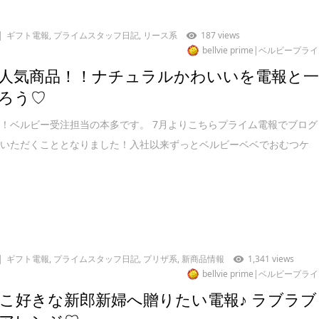
ギフト電報
,
プライムスタッフ日記
,
リース系
187 views
bellvie prime|ベルビープラ
人気商品！！ナチュラルかわいいを電報と
ろう♡
！ベルビー受注担当の本多です。 7月よりこちらプライム電報でブログ
ていただくこととなりました！入社以来ずっとベルビーベベでおむつケ
ギフト電報
,
プライムスタッフ日記
,
プリザ系
,
新商品情報
1,341 views
bellvie prime|ベルビープラ
こ好きな新郎新婦へ贈りたい電報♪ ラブラブ