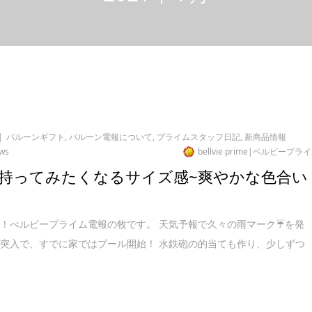
バルーンギフト
,
バルーン電報について
,
プライムスタッフ日記
,
新商品情報
ews
bellvie prime|ベルビープラ
持ってみたくなるサイズ感~爽やかな色合い
！べルビープライム電報の牧です。 天気予報で久々の雨マーク☔を発
突入で、すでに家ではプール開始！ 水鉄砲の的当ても作り、少しずつ