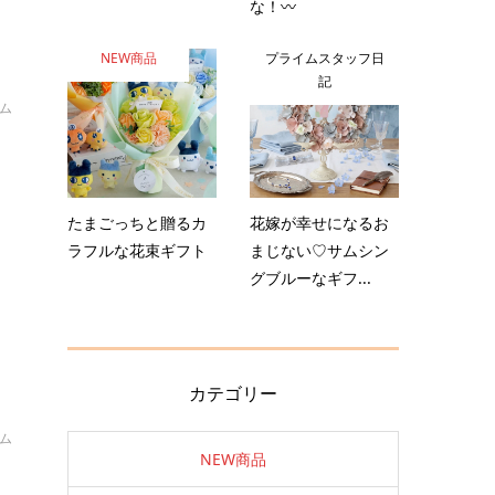
な！〰️
NEW商品
プライムスタッフ日
記
イム
！
たまごっちと贈るカ
花嫁が幸せになるお
ラフルな花束ギフト
まじない♡サムシン
グブルーなギフ...
カテゴリー
イム
NEW商品