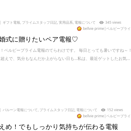
ギフト電報
,
プライムスタッフ日記
,
実用品系
,
電報について
345 views
bellvie prime|ベルビープラ
婚式に贈りたいペア電報♡
！ベルビープライム電報のてらわけです。 毎日とっても暑いですね～
℃超えで、気分もなんだか上がらない日も…私は、最近ゲットしたお気...
バルーン電報について
,
プライムスタッフ日記
,
電報について
152 views
bellvie prime|ベルビープラ
えめ！でもしっかり気持ちが伝わる電報