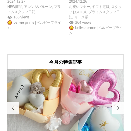
2024.12.27
2024.12.26
NEW商品
,
アレンジバルーン
,
プラ
お祝いマナー
,
ギフト電報
,
スタッ
イムスタッフ日記
フおススメ
,
プライムスタッフ日
166 views
記
,
リース系
bellvie prime|ベルビープライ
364 views
ム
bellvie prime|ベルビープライ
ム
今月の特集記事

