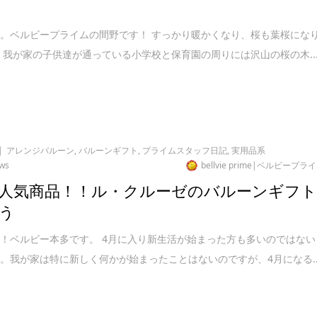
。ベルビープライムの間野です！ すっかり暖かくなり、桜も葉桜にな
 我が家の子供達が通っている小学校と保育園の周りには沢山の桜の木..
アレンジバルーン
,
バルーンギフト
,
プライムスタッフ日記
,
実用品系
ews
bellvie prime|ベルビープラ
人気商品！！ル・クルーゼのバルーンギフ
う
！ベルビー本多です。 4月に入り新生活が始まった方も多いのではない
。我が家は特に新しく何かが始まったことはないのですが、4月になる..