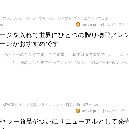
アレンジバルーン
,
ソープ系
,
バルーンギフト
,
プライムスタッフ日記
ews
bellvie prime|ベルビープラ
ージを入れて世界にひとつの贈り物♡アレ
ーンがおすすめです
 ベルビーのたかぎです。この週末 北陸では春の陽気でした！ ちょ
・・・と足をのばした先でやっていたイベント。 入場ゲートがバルー..
NEW商品
,
ギフト電報
,
プライムスタッフ日記
107 views
bellvie prime|ベルビープラ
セラー商品がついにリニューアルとして発