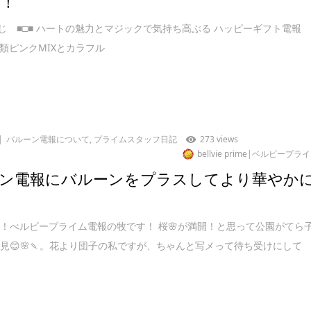
W！
くじ ■□■ ハートの魅力とマジックで気持ち高ぶる ハッピーギフト電報
2種類ピンクMIXとカラフル
バルーン電報について
,
プライムスタッフ日記
273 views
bellvie prime|ベルビープラ
ン電報にバルーンをプラスしてより華やか
！べルビープライム電報の牧です！ 桜🌸が満開！と思って公園がてら
見😊🌸🍡。花より団子の私ですが、ちゃんと写メって待ち受けにして