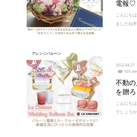
電報♡
こんにちは
ましたね
アレンジバルーン
2022.04.27
505 vi
不動の
を贈ろ
こんにちは
でしょうか