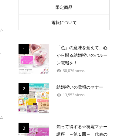
限定商品
電報について
イム
報
「色」の意味を覚えて、心
1
し
から贈る結婚祝いのバルー
ン電報を！
30,076 views
結婚祝いの電報のマナー
2
13,553 views
イム
祝
知って得する☆祝電マナー
3
講座 ～第１回～ 代表の