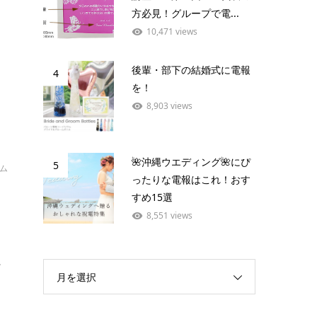
方必見！グループで電...
す
10,471 views
後輩・部下の結婚式に電報
4
を！
8,903 views
🌺沖縄ウエディング🌺にぴ
5
イム
ったりな電報はこれ！おす
レ
すめ15選
8,551 views
.
月を選択