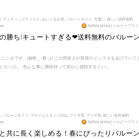
ウェディングテイスト
,
ぬいぐるみ系
,
バルーンギフト
,
可愛い
,
嬉しい送料無料
ews
bellvie prime|ベルビープラ
の勝ち❕キュートすぎる❤送料無料のバルー
 ニシオです。(✿✪ ‿ ✪ ｡)ﾉ この間友人が気球のインスタをあげていて
いだった。 色んな事に興味持って何かに挑戦するとい...
報
,
バルーンギフト
,
プライムスタッフ日記
,
プリザ系
,
プリザ系
,
嬉しい送料無料
ews
bellvie prime|ベルビープラ
と共に長く楽しめる！春にぴったりバルー