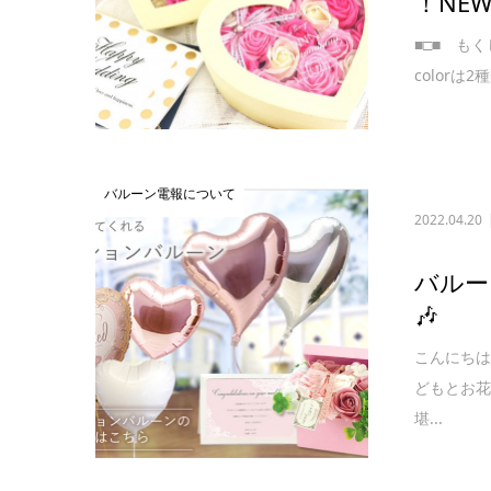
！NE
■□■ も
colorは
バルーン電報について
2022.04.20
バルー
🎶
こんにちは
どもとお花
堪...