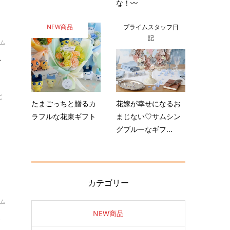
な！〰️
NEW商品
プライムスタッフ日
記
イム
ン
と
たまごっちと贈るカ
花嫁が幸せになるお
ラフルな花束ギフト
まじない♡サムシン
グブルーなギフ...
カテゴリー
イム
NEW商品
ン