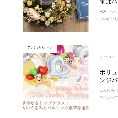
電はハ
■□■ も
いのがいち
アレンジバルーン
2022.04.11
ボリュ
ンジバ
こんにちは
的になって