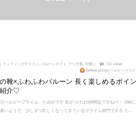
ウェディングテイスト
,
バルーンギフト
,
プリザ系
,
可愛い
132 views
bellvie prime|ベルビープラ
の靴×ふわふわバルーン 長く楽しめるポイ
紹介♡
◎ベルビープライム、ためかです 気がつけばGW間近ですね〜！ GWに
多いようで、少しずつ忙しくなってきているプライム部門です💪 た...