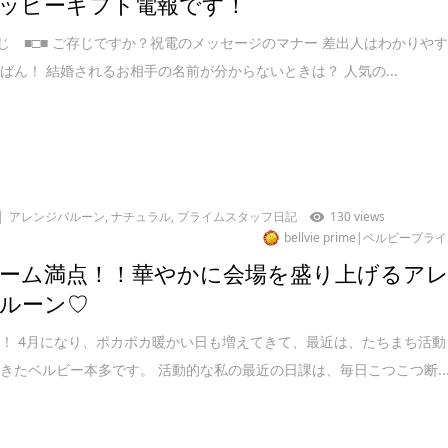
ッピーギフト電報です！
くじ ■□■ ご存じですか？祝電のメッセージのマナー 差出人はわかりや
ばん！ 結婚されるお相手の名前が分からないときは？ 人気の...
アレンジバルーン
,
ナチュラル
,
プライムスタッフ日記
130 views
bellvie prime|ベルビープラ
ーム満点！！華やかに会場を盛り上げるア
ルーン♡
！ 4月になり、ポカポカ暖かい日も増えてきて、最近は、たちまち活動
きたベルビー本多です。 活動的な私の最近の日課は、毎日こつこつ断..