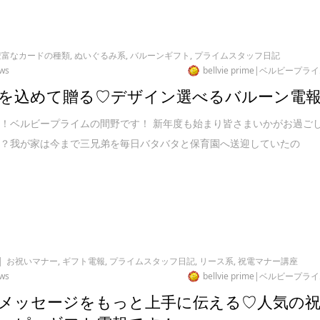
豊富なカードの種類
,
ぬいぐるみ系
,
バルーンギフト
,
プライムスタッフ日記
ews
bellvie prime|ベルビープラ
を込めて贈る♡デザイン選べるバルーン電
！ベルビープライムの間野です！ 新年度も始まり皆さまいかがお過ご
か？我が家は今まで三兄弟を毎日バタバタと保育園へ送迎していたの
お祝いマナー
,
ギフト電報
,
プライムスタッフ日記
,
リース系
,
祝電マナー講座
ews
bellvie prime|ベルビープラ
メッセージをもっと上手に伝える♡人気の