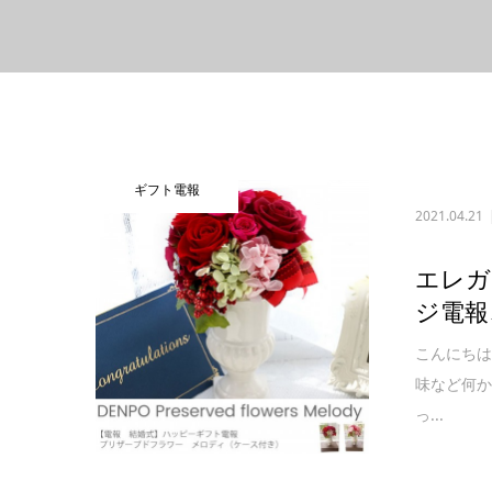
ギフト電報
2021.04.21
エレガ
ジ電報
こんにち
味など何
っ...