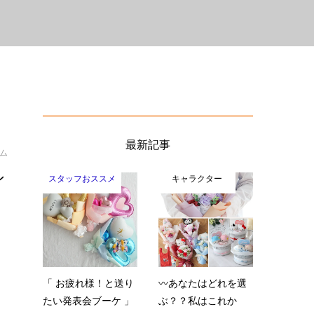
最新記事
イム
ン
スタッフおススメ
キャラクター
趣
な
「 お疲れ様！と送り
〰️あなたはどれを選
たい発表会ブーケ 」
ぶ？？私はこれか