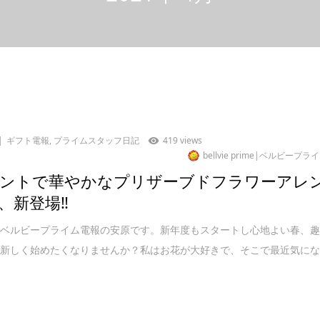
ギフト電報
,
プライムスタッフ日記
419 views
bellvie prime|ベルビープラ
ントで華やかなプリザーブドフラワーアレ
、新登場‼︎
はベルビープライム電報の安原です。新年度もスタートし心地よい春、
か新しく始めたくなりませんか？私はお花が大好きで、そこで最近気に