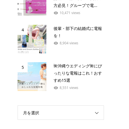
方必見！グループで電...
10,471 views
後輩・部下の結婚式に電報
4
を！
8,904 views
🌺沖縄ウエディング🌺にぴ
5
ったりな電報はこれ！おす
すめ15選
8,551 views
月を選択