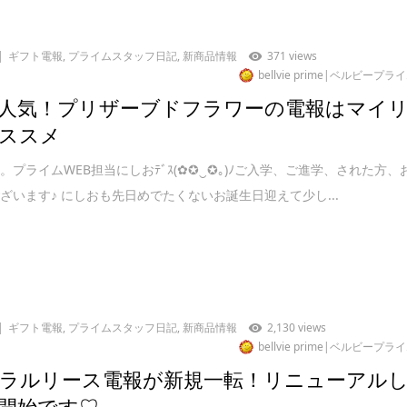
ギフト電報
,
プライムスタッフ日記
,
新商品情報
371 views
bellvie prime|ベルビープラ
人気！プリザーブドフラワーの電報はマイ
ススメ
。プライムWEB担当にしおﾃﾞｽ(✿✪‿✪｡)ﾉご入学、ご進学、された方、
ざいます♪ にしおも先日めでたくないお誕生日迎えて少し...
ギフト電報
,
プライムスタッフ日記
,
新商品情報
2,130 views
bellvie prime|ベルビープラ
ラルリース電報が新規一転！リニューアル
開始です♡