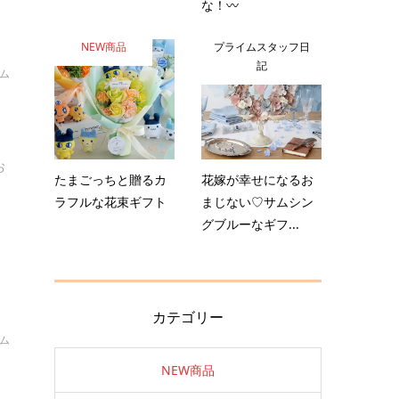
な！〰️
NEW商品
プライムスタッフ日
記
イム
リ
お
たまごっちと贈るカ
花嫁が幸せになるお
ラフルな花束ギフト
まじない♡サムシン
グブルーなギフ...
カテゴリー
イム
し
NEW商品