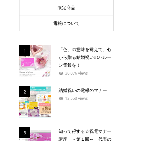
限定商品
電報について
「色」の意味を覚えて、心
1
から贈る結婚祝いのバルー
ン電報を！
30,076 views
結婚祝いの電報のマナー
2
13,553 views
知って得する☆祝電マナー
3
講座 ～第１回～ 代表の