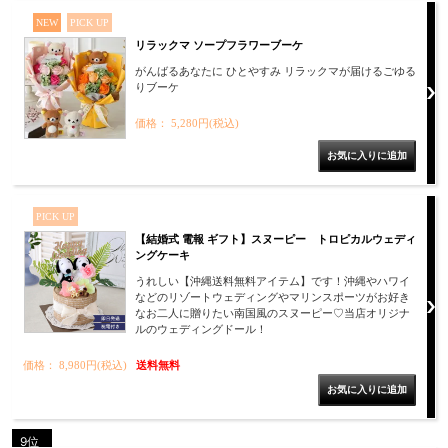
NEW
PICK UP
リラックマ ソープフラワーブーケ
がんばるあなたに ひとやすみ リラックマが届けるごゆる
りブーケ
価格： 5,280円(税込)
PICK UP
【結婚式 電報 ギフト】スヌーピー トロピカルウェディ
ングケーキ
うれしい【沖縄送料無料アイテム】です！沖縄やハワイ
などのリゾートウェディングやマリンスポーツがお好き
なお二人に贈りたい南国風のスヌーピー♡当店オリジナ
ルのウェディングドール！
価格： 8,980円(税込)
送料無料
9位