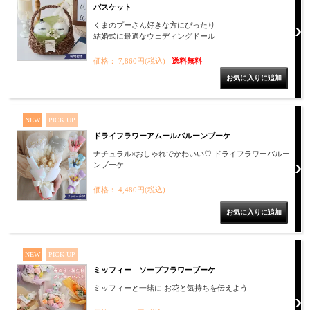
バスケット
くまのプーさん好きな方にぴったり
結婚式に最適なウェディングドール
価格： 7,860円(税込)
送料無料
NEW
PICK UP
ドライフラワーアムールバルーンブーケ
ナチュラル×おしゃれでかわいい♡ ドライフラワーバルー
ンブーケ
価格： 4,480円(税込)
NEW
PICK UP
ミッフィー ソープフラワーブーケ
ミッフィーと一緒に お花と気持ちを伝えよう