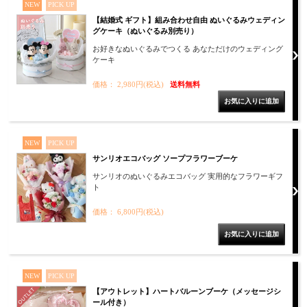
NEW
PICK UP
【結婚式 ギフト】組み合わせ自由 ぬいぐるみウェディン
グケーキ（ぬいぐるみ別売り）
お好きなぬいぐるみでつくる あなただけのウェディング
ケーキ
価格： 2,980円(税込)
送料無料
NEW
PICK UP
サンリオエコバッグ ソープフラワーブーケ
サンリオのぬいぐるみエコバッグ 実用的なフラワーギフ
ト
価格： 6,800円(税込)
NEW
PICK UP
【アウトレット】ハートバルーンブーケ（メッセージシ
ール付き）