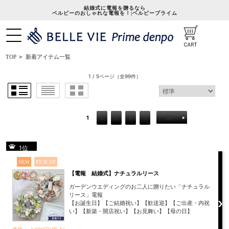
結婚式に電報を贈るなら
ベルビーのおしゃれな電報を！|ベルビープライム
新着アイテム一覧
TOP
>
1 / 5ページ
（全99件）
1
2
3
4
5
次へ
1位
NEW
PICK UP
【電報 結婚式】ナチュラルリース
ガーデンウエディングのお二人に贈りたい「ナチュラル
リース」電報
【お誕生日】【ご結婚祝い】【歓送迎】【ご出産・内祝
い】【新築・開店祝い】【お見舞い】【母の日】