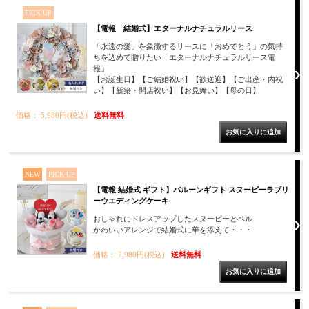
PICK UP
【電報 結婚式】エターナルナチュラルリース
「永遠の愛」を象徴するリースに「おめでとう」の気持
ちを込めて贈りたい「エターナルナチュラルリース電
報」
【お誕生日】【ご結婚祝い】【歓送迎】【ご出産・内祝
い】【新築・開店祝い】【お見舞い】【母の日】
価格： 5,980円(税込)
送料無料
NEW
PICK UP
【電報 結婚式 ギフト】バルーンギフト スヌーピーラブリ
ーウエディングケーキ
おしゃれにドレスアップしたスヌーピーとベル
かわいいアレンジで結婚式に華を添えて・・・
価格： 7,980円(税込)
送料無料