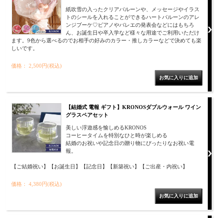
紙吹雪の入ったクリアバルーンや、メッセージやイラス
トのシールを入れることができるハートバルーンのアレ
ンジブーケ♡ピアノやバレエの発表会などにはもちろ
ん、お誕生日や卒入学など様々な用途でご利用いただけ
ます。9色から選べるのでお相手の好みのカラー・推しカラーなどで決めても楽
しいです。
価格： 2,500円(税込)
【結婚式 電報 ギフト】KRONOSダブルウォール ワイン
グラスペアセット
美しい浮遊感を愉しめるKRONOS
コーヒータイムを特別なひと時が楽しめる
結婚のお祝いや記念日の贈り物にぴったりなお祝い電
報。
【ご結婚祝い】【お誕生日】【記念日】【新築祝い】【ご出産・内祝い】
価格： 4,380円(税込)