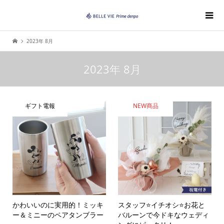
2023年 8月
2023年 8月
ギフト電報
NEW商品
かわいいのに実用的！ミッキ
スタッフ⭐️イチオシ⭐️お花と
ー＆ミニーのペアタンブラー
バルーンで今ドキなウェディ