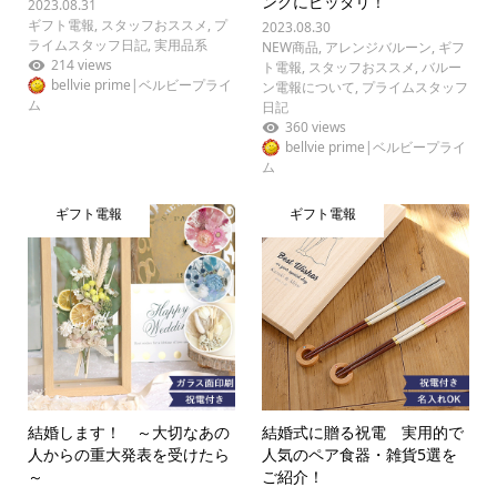
ングにピッタリ！
2023.08.31
ギフト電報
,
スタッフおススメ
,
プ
2023.08.30
ライムスタッフ日記
,
実用品系
NEW商品
,
アレンジバルーン
,
ギフ
214 views
ト電報
,
スタッフおススメ
,
バルー
bellvie prime|ベルビープライ
ン電報について
,
プライムスタッフ
ム
日記
360 views
bellvie prime|ベルビープライ
ム
ギフト電報
ギフト電報
結婚します！ ～大切なあの
結婚式に贈る祝電 実用的で
人からの重大発表を受けたら
人気のペア食器・雑貨5選を
～
ご紹介！