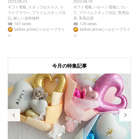
2023.08.23
2023.08.18
ギフト電報
,
スタッフおススメ
,
ド
ギフト電報
,
バルーン電報につい
ライフラワー
,
プライムスタッフ日
て
,
プライムスタッフ日記
,
実用品
記
,
嬉しい送料無料
系
,
実用品系
187 views
128 views
bellvie prime|ベルビープライ
bellvie prime|ベルビープライ
ム
ム
今月の特集記事

