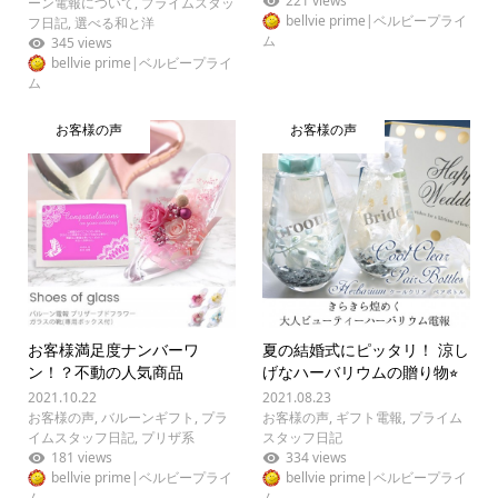
221 views
ーン電報について
,
プライムスタッ
bellvie prime|ベルビープライ
フ日記
,
選べる和と洋
ム
345 views
bellvie prime|ベルビープライ
ム
お客様の声
お客様の声
お客様満足度ナンバーワ
夏の結婚式にピッタリ！ 涼し
ン！？不動の人気商品
げなハーバリウムの贈り物⭐︎
2021.10.22
2021.08.23
お客様の声
,
バルーンギフト
,
プラ
お客様の声
,
ギフト電報
,
プライム
イムスタッフ日記
,
プリザ系
スタッフ日記
181 views
334 views
bellvie prime|ベルビープライ
bellvie prime|ベルビープライ
ム
ム