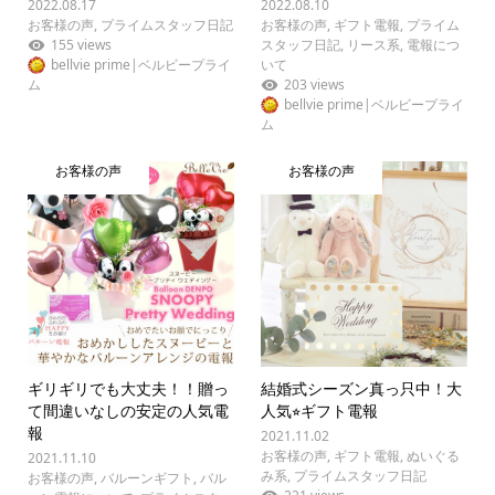
2022.08.17
2022.08.10
お客様の声
,
プライムスタッフ日記
お客様の声
,
ギフト電報
,
プライム
155 views
スタッフ日記
,
リース系
,
電報につ
bellvie prime|ベルビープライ
いて
ム
203 views
bellvie prime|ベルビープライ
ム
お客様の声
お客様の声
ギリギリでも大丈夫！！贈っ
結婚式シーズン真っ只中！大
て間違いなしの安定の人気電
人気⭐︎ギフト電報
報
2021.11.02
お客様の声
,
ギフト電報
,
ぬいぐる
2021.11.10
み系
,
プライムスタッフ日記
お客様の声
,
バルーンギフト
,
バル