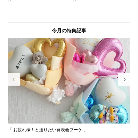
今月の特集記事


「 お疲れ様！と送りたい発表会ブーケ 」
〰