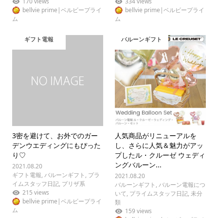
170 views
334 views
bellvie prime|ベルビープライ
bellvie prime|ベルビープライ
ム
ム
ギフト電報
バルーンギフト
3密を避けて、お外でのガー
人気商品がリニューアルを
デンウエディングにもぴった
し、さらに人気＆魅力がアッ
り♡
プしたル・クルーゼ ウェディ
ングバルーン...
2021.08.20
ギフト電報
,
バルーンギフト
,
プラ
2021.08.20
イムスタッフ日記
,
プリザ系
バルーンギフト
,
バルーン電報につ
215 views
いて
,
プライムスタッフ日記
,
未分
bellvie prime|ベルビープライ
類
ム
159 views