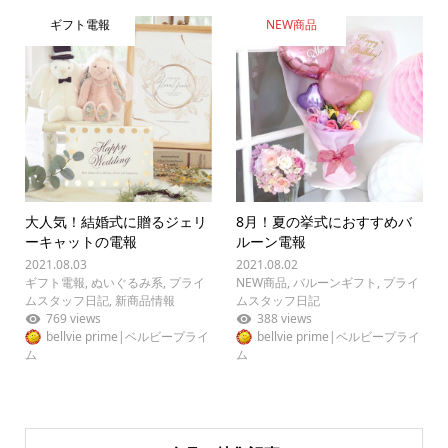
ギフト電報
NEW商品
大人気！結婚式に贈るジェリ
8月！夏の挙式におすすめバ
ーキャットの電報
ルーン電報
2021.08.03
2021.08.02
ギフト電報
,
ぬいぐるみ系
,
プライ
NEW商品
,
バルーンギフト
,
プライ
ムスタッフ日記
,
新商品情報
ムスタッフ日記
769 views
388 views
bellvie prime|ベルビープライ
bellvie prime|ベルビープライ
ム
ム