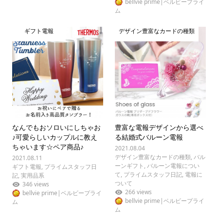
bellvie prime|ベルビープライ
ム
ギフト電報
デザイン豊富なカードの種類
なんでもおソロいにしちゃお
豊富な電報デザインから選べ
♪可愛らしいカップルに教え
る結婚式バルーン電報
ちゃいます☆ペア商品♪
2021.08.04
デザイン豊富なカードの種類
,
バル
2021.08.11
ーンギフト
,
バルーン電報につい
ギフト電報
,
プライムスタッフ日
て
,
プライムスタッフ日記
,
電報に
記
,
実用品系
ついて
346 views
266 views
bellvie prime|ベルビープライ
bellvie prime|ベルビープライ
ム
ム