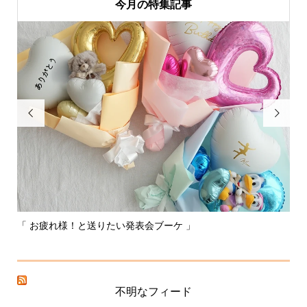
今月の特集記事


「 お疲れ様！と送りたい発表会ブーケ 」
〰
不明なフィード