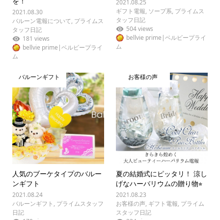
を！
2021.08.25
ギフト電報
,
ソープ系
,
プライムス
2021.08.30
タッフ日記
バルーン電報について
,
プライムス
504 views
タッフ日記
bellvie prime|ベルビープライ
181 views
ム
bellvie prime|ベルビープライ
ム
バルーンギフト
お客様の声
人気のブーケタイプのバルー
夏の結婚式にピッタリ！ 涼し
ンギフト
げなハーバリウムの贈り物⭐︎
2021.08.24
2021.08.23
バルーンギフト
,
プライムスタッフ
お客様の声
,
ギフト電報
,
プライム
日記
スタッフ日記