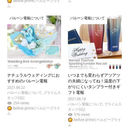
bellvie prime|ベルビープライ
ム
ム
バルーン電報について
バルーン電報について
ナチュラルウェディングにお
いつまでも変わらずアツアツ
すすめのバルーン電報
の夫婦になってね！温度の下
がりにくいタンブラー付きギ
2021.06.22
フト電報
バルーン電報について
,
プライムス
タッフ日記
2021.06.18
254 views
バルーン電報について
,
プライムス
bellvie prime|ベルビープライ
タッフ日記
ム
576 views
bellvie prime|ベルビープライ
ム