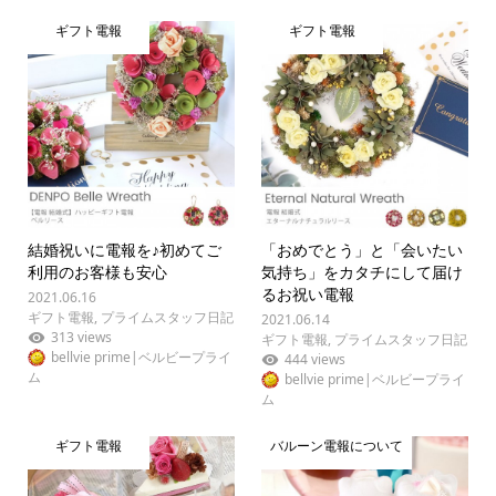
ギフト電報
ギフト電報
結婚祝いに電報を♪初めてご
「おめでとう」と「会いたい
利用のお客様も安心
気持ち」をカタチにして届け
るお祝い電報
2021.06.16
ギフト電報
,
プライムスタッフ日記
2021.06.14
313 views
ギフト電報
,
プライムスタッフ日記
bellvie prime|ベルビープライ
444 views
ム
bellvie prime|ベルビープライ
ム
ギフト電報
バルーン電報について