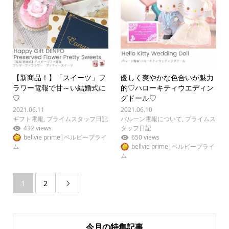
【新商品！】「スイーツ」フ
優しく爽やかな色合いが魅力
ラワー電報で甘～い結婚式に
的♡ハローキティウエディン
♡
グドール♡
2021.06.11
2021.06.10
ギフト電報
,
プライムスタッフ日記
バルーン電報について
,
プライムス
432 views
タッフ日記
bellvie prime|ベルビープライ
650 views
ム
bellvie prime|ベルビープライ
ム
1
2

今月の特集記事