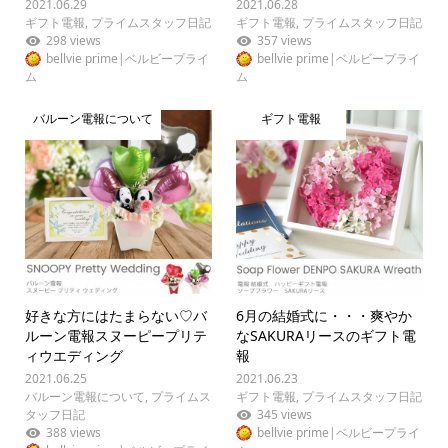
2021.06.29
2021.06.28
ギフト電報
,
プライムスタッフ日記
ギフト電報
,
プライムスタッフ日記
298 views
357 views
bellvie prime|ベルビープライ
bellvie prime|ベルビープライ
ム
ム
バルーン電報について
ギフト電報
好きな方にはたまらない♡バ
6月の結婚式に・・・爽やか
ルーン電報スヌーピープリテ
なSAKURAリースのギフト電
ィウエディング
報
2021.06.25
2021.06.23
バルーン電報について
,
プライムス
ギフト電報
,
プライムスタッフ日記
タッフ日記
345 views
388 views
bellvie prime|ベルビープライ