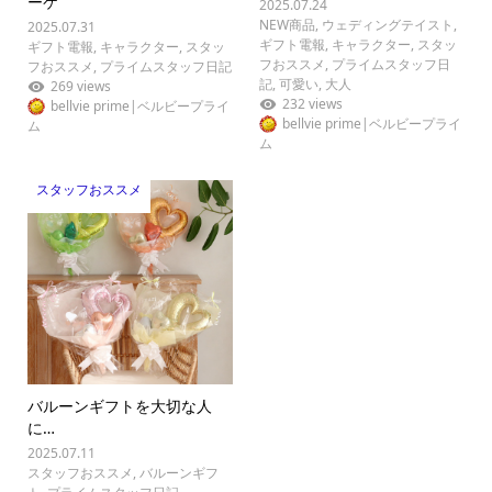
ーケ
2025.07.24
NEW商品
,
ウェディングテイスト
,
2025.07.31
ギフト電報
,
キャラクター
,
スタッ
ギフト電報
,
キャラクター
,
スタッ
フおススメ
,
プライムスタッフ日
フおススメ
,
プライムスタッフ日記
記
,
可愛い
,
大人
269 views
232 views
bellvie prime|ベルビープライ
bellvie prime|ベルビープライ
ム
ム
スタッフおススメ
バルーンギフトを大切な人
に…
2025.07.11
スタッフおススメ
,
バルーンギフ