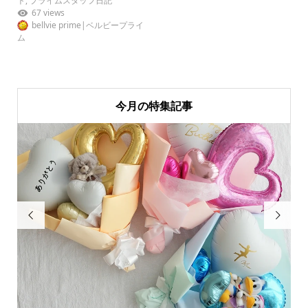
ト
,
プライムスタッフ日記
67 views
bellvie prime|ベルビープライ
ム
今月の特集記事

