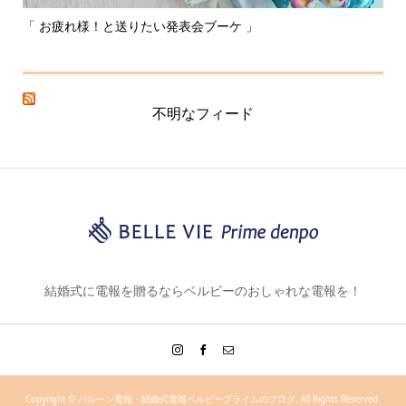
「 お疲れ様！と送りたい発表会ブーケ 」
〰
不明なフィード
結婚式に電報を贈るならベルビーのおしゃれな電報を！
Copyright ©
バルーン電報・結婚式電報ベルビープライムのブログ. All Rights Reserved.