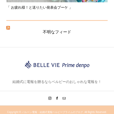
「 お疲れ様！と送りたい発表会ブーケ 」
〰
不明なフィード
結婚式に電報を贈るならベルビーのおしゃれな電報を！
Copyright ©
バルーン電報・結婚式電報ベルビープライムのブログ. All Rights Reserved.