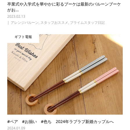
卒業式や入学式を華やかに彩るブーケは最新のバルーンブーケ
がお...
2023.02.13
アレンジバルーン
,
スタッフおススメ
,
プライムスタッフ日記
ギフト電報
#ペア #お揃い #色ち 2024年ラブラブ新婚カップルへ
2024.01.09