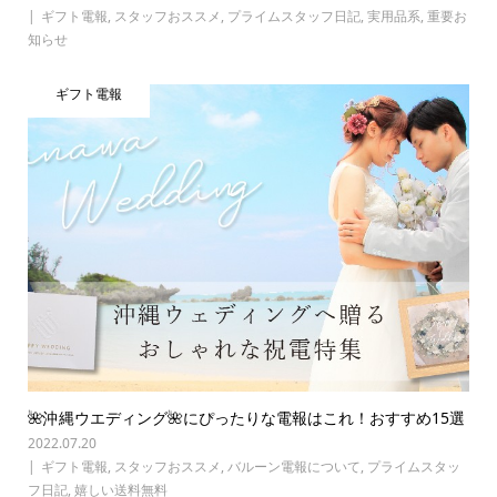
ギフト電報
,
スタッフおススメ
,
プライムスタッフ日記
,
実用品系
,
重要お
知らせ
ギフト電報
🌺沖縄ウエディング🌺にぴったりな電報はこれ！おすすめ15選
2022.07.20
ギフト電報
,
スタッフおススメ
,
バルーン電報について
,
プライムスタッ
フ日記
,
嬉しい送料無料