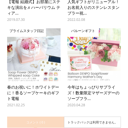
【電報 結婚式】お部屋にステ
人気ギフトがリニューアル！
キな演出を♬ハーバリウム テ
お名前入りのステンレスタン
ィア...
ブラー祝...
2019.07.30
2022.02.08
プライムスタッフ日記
バルーンギフト
春のお祝いに！ホワイトデー
今年はちょっぴりサプライ
に！香るソープケーキのギフ
ズ！数量限定マザーズデーの
ト電報
ソープフラ...
2021.02.25
2020.04.28
コメント ( 0 )
トラックバックは利用できません。