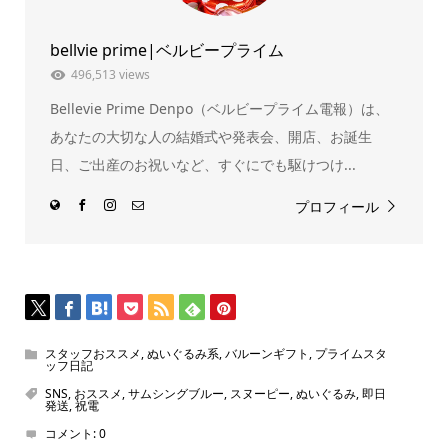
で
(新
開
し
き
い
ま
ウ
bellvie prime|ベルビープライム
す)
ィ
ン
ド
496,513 views
ウ
で
Bellevie Prime Denpo（ベルビープライム電報）は、
開
き
ま
あなたの大切な人の結婚式や発表会、開店、お誕生
す)
日、ご出産のお祝いなど、すぐにでも駆けつけ...
プロフィール
スタッフおススメ
,
ぬいぐるみ系
,
バルーンギフト
,
プライムスタ
ッフ日記
SNS
,
おススメ
,
サムシングブルー
,
スヌーピー
,
ぬいぐるみ
,
即日
発送
,
祝電
コメント:
0