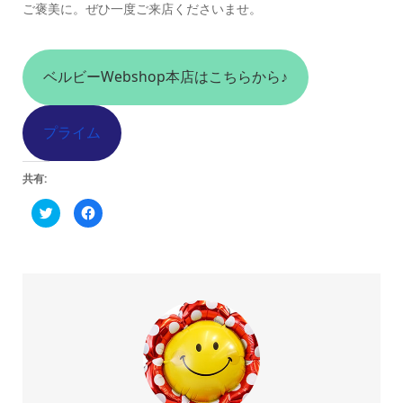
ご褒美に。
ぜひ一度ご来店くださいませ。
ベルビーWebshop本店はこちらから♪
プライム
共有:
ク
Facebook
リ
で
ッ
共
ク
有
し
す
て
る
Twitter
に
で
は
共
ク
有
リ
(新
ッ
し
ク
い
し
ウ
て
ィ
く
ン
だ
ド
さ
ウ
い