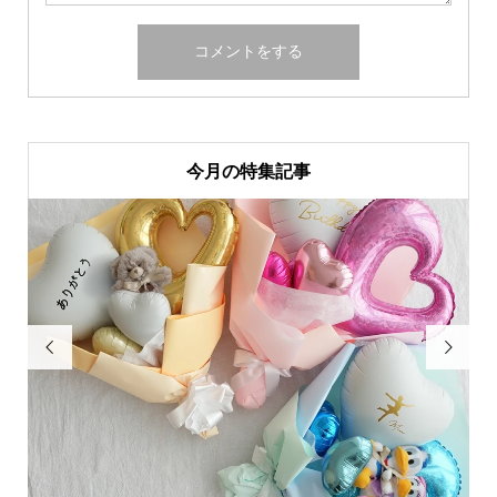
今月の特集記事

