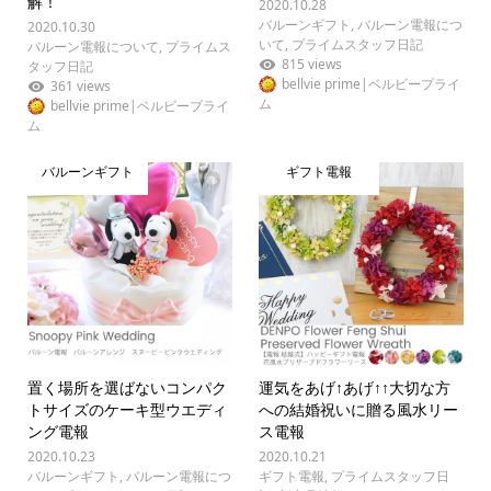
解！
2020.10.28
バルーンギフト
,
バルーン電報につ
2020.10.30
いて
,
プライムスタッフ日記
バルーン電報について
,
プライムス
815 views
タッフ日記
bellvie prime|ベルビープライ
361 views
ム
bellvie prime|ベルビープライ
ム
バルーンギフト
ギフト電報
置く場所を選ばないコンパク
運気をあげ↑あげ↑↑大切な方
トサイズのケーキ型ウエディ
への結婚祝いに贈る風水リー
ング電報
ス電報
2020.10.23
2020.10.21
バルーンギフト
,
バルーン電報につ
ギフト電報
,
プライムスタッフ日