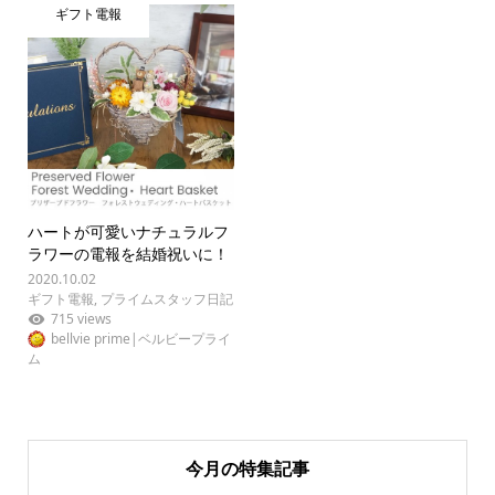
ギフト電報
ハートが可愛いナチュラルフ
ラワーの電報を結婚祝いに！
2020.10.02
ギフト電報
,
プライムスタッフ日記
715 views
bellvie prime|ベルビープライ
ム
今月の特集記事