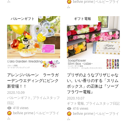
ム
bellvie prime|ベルビープライ
ム
バルーンギフト
ギフト電報
アレンジバルーン ラーラガ
プリザのようなプリザじゃな
ーデンウエディングにピンク
い。いい香りのする「スリム
新登場！！
ボックス」の正体は『ソープ
フラワー電報』
2020.10.09
バルーンギフト
,
プライムスタッフ
2020.10.07
日記
ギフト電報
,
プライムスタッフ日記
418 views
416 views
bellvie prime|ベルビープライ
bellvie prime|ベルビープライ
ム
ム