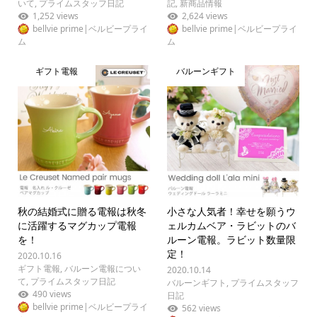
いて
,
プライムスタッフ日記
記
,
新商品情報
1,252 views
2,624 views
bellvie prime|ベルビープライ
bellvie prime|ベルビープライ
ム
ム
ギフト電報
バルーンギフト
秋の結婚式に贈る電報は秋冬
小さな人気者！幸せを願うウ
に活躍するマグカップ電報
ェルカムベア・ラビットのバ
を！
ルーン電報。ラビット数量限
定！
2020.10.16
ギフト電報
,
バルーン電報につい
2020.10.14
て
,
プライムスタッフ日記
バルーンギフト
,
プライムスタッフ
490 views
日記
bellvie prime|ベルビープライ
562 views