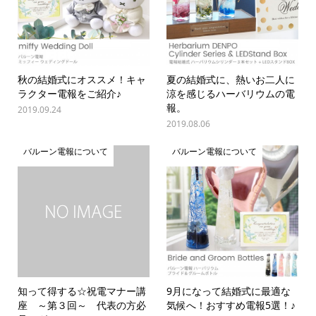
秋の結婚式にオススメ！キャ
夏の結婚式に、熱いお二人に
ラクター電報をご紹介♪
涼を感じるハーバリウムの電
報。
2019.09.24
2019.08.06
バルーン電報について
バルーン電報について
知って得する☆祝電マナー講
9月になって結婚式に最適な
座 ～第３回～ 代表の方必
気候へ！おすすめ電報5選！♪