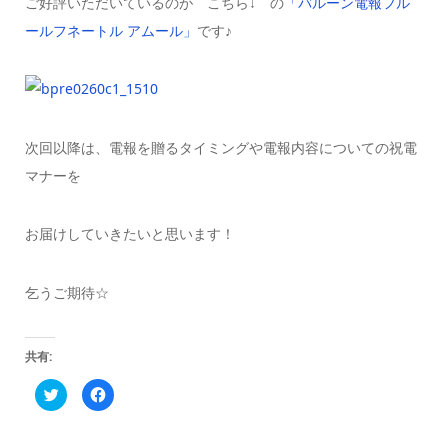
ご好評いただいているのが こちら↓ の
「バルーン電報フル
ールフネートル アムール」
です♪
次回以降は、電報を贈るタイミングや電報内容についての祝電
マナーを
お届けしていきたいと思います！
乞うご期待☆
共有:
ク
Facebook
リ
で
ッ
共
ク
有
し
す