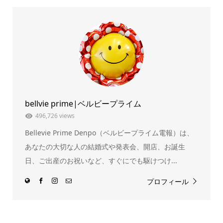
て
る
Twitter
に
で
は
共
ク
有
リ
(新
ッ
し
ク
い
し
ウ
て
ィ
く
ン
だ
ド
さ
ウ
い
で
(新
開
し
き
い
ま
ウ
bellvie prime|ベルビープライム
す)
ィ
ン
ド
496,726 views
ウ
で
Bellevie Prime Denpo（ベルビープライム電報）は、
開
き
ま
あなたの大切な人の結婚式や発表会、開店、お誕生
す)
日、ご出産のお祝いなど、すぐにでも駆けつけ...
プロフィール