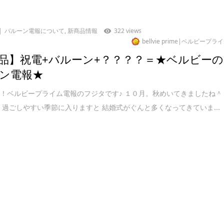
バルーン電報について
,
新商品情報
322 views
bellvie prime|ベルビープラ
品】祝電+バルーン+？？？？＝★ベルビーの
ン電報★
！ベルビープライム電報のフジタです♪ １０月。秋めいてきましたね＾
く過ごしやすい季節に入りますと 結婚式がぐんと多くなってきていま...