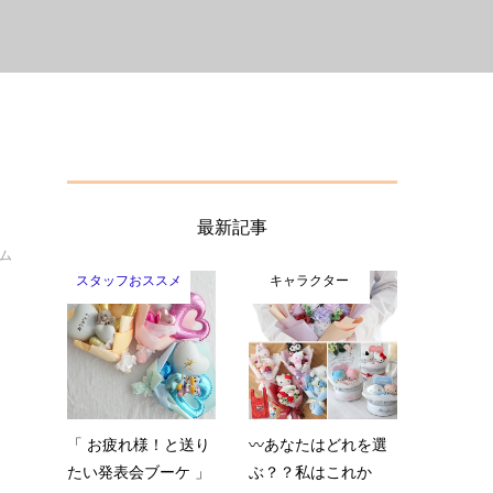
最新記事
イム
スタッフおススメ
キャラクター
て
「 お疲れ様！と送り
〰️あなたはどれを選
たい発表会ブーケ 」
ぶ？？私はこれか