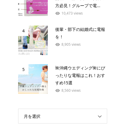
方必見！グループで電...
10,473 views
後輩・部下の結婚式に電報
4
を！
8,905 views
🌺沖縄ウエディング🌺にぴ
5
ったりな電報はこれ！おす
すめ15選
8,560 views
月を選択