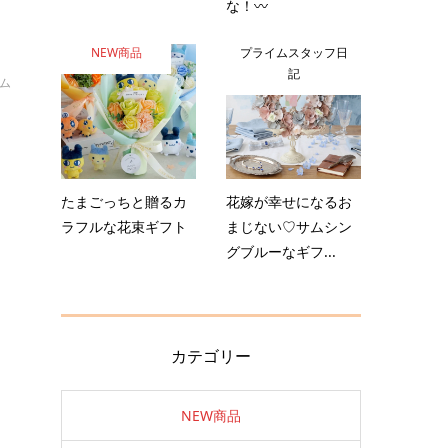
な！〰️
NEW商品
プライムスタッフ日
記
イム
たまごっちと贈るカ
花嫁が幸せになるお
ラフルな花束ギフト
まじない♡サムシン
グブルーなギフ...
カテゴリー
NEW商品