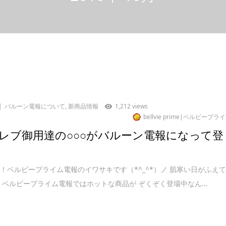
バルーン電報について
,
新商品情報
1,212 views
bellvie prime|ベルビープラ
レブ御用達の○○○がバルーン電報になって登
！ベルビープライム電報のイワサキです（*^_^*）ノ 肌寒い日がふえ
 ベルビープライム電報ではホットな商品が ぞくぞく登場中なん...