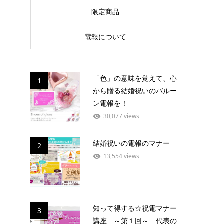
限定商品
電報について
「色」の意味を覚えて、心
1
から贈る結婚祝いのバルー
ン電報を！
30,077 views
結婚祝いの電報のマナー
2
13,554 views
知って得する☆祝電マナー
3
講座 ～第１回～ 代表の