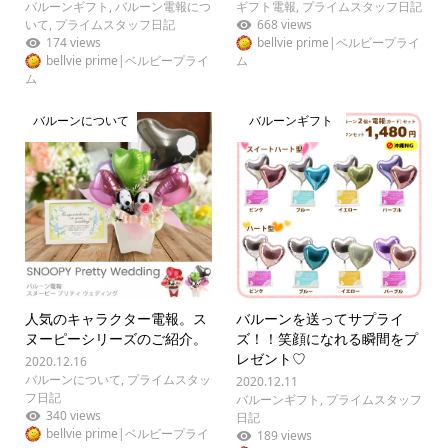
バルーンギフト
,
バルーン電報につ
ギフト電報
,
プライムスタッフ日記
いて
,
プライムスタッフ日記
668 views
174 views
bellvie prime|ベルビープライ
bellvie prime|ベルビープライ
ム
ム
バルーンについて
バルーンギフト
人気のキャラクター電報。ス
バルーンを送ってサプライ
ヌーピーシリーズのご紹介。
ズ！！笑顔になれる瞬間をプ
レゼント♡
2020.12.16
バルーンについて
,
プライムスタッ
2020.12.11
フ日記
バルーンギフト
,
プライムスタッフ
340 views
日記
bellvie prime|ベルビープライ
189 views