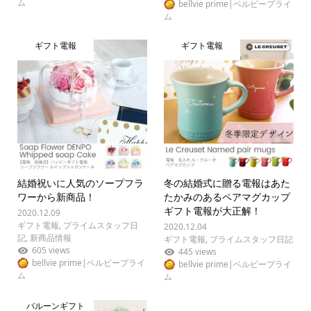
ム
bellvie prime|ベルビープライ
ム
ギフト電報
ギフト電報
結婚祝いに人気のソープフラ
冬の結婚式に贈る電報はあた
ワーから新商品！
たかみのあるペアマグカップ
ギフト電報が大正解！
2020.12.09
ギフト電報
,
プライムスタッフ日
2020.12.04
記
,
新商品情報
ギフト電報
,
プライムスタッフ日記
605 views
445 views
bellvie prime|ベルビープライ
bellvie prime|ベルビープライ
ム
ム
バルーンギフト