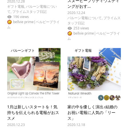
スヌーピープリティウエディ
2020.12.28
ングがおす...
ギフト電報
,
バルーン電報につい
て
,
プライムスタッフ日記
2020.12.24
196 views
バルーン電報について
,
プライムス
bellvie prime|ベルビープライ
タッフ日記
ム
253 views
bellvie prime|ベルビープライ
ム
バルーンギフト
ギフト電報
1月は新しいスタートを！気
家の中を優しく演出♪結婚の
持ちを伝えられる電報がおス
お祝い電報に人気の「リー
スメ
ス」
2020.12.23
2020.12.18