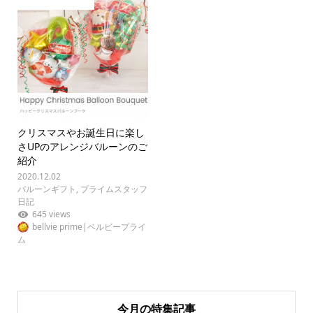
クリスマスやお誕生日に楽し
さUPのアレンジバルーンのご
紹介
2020.12.02
バルーンギフト
,
プライムスタッフ
日記
645 views
bellvie prime|ベルビープライ
ム
今月の特集記事