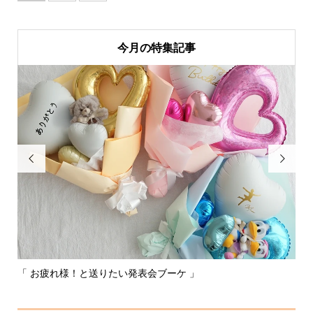
今月の特集記事


「 お疲れ様！と送りたい発表会ブーケ 」
〰