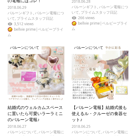
の電報にはコレ！
2018.06.28
バルーンギフト
,
バルーン電報につ
2018.06.29
いて
,
プライムスタッフ日記
バルーンギフト
,
バルーン電報につ
266 views
いて
,
プライムスタッフ日記
bellvie prime|ベルビープライ
3,512 views
ム
bellvie prime|ベルビープライ
ム
バルーンについて
バルーンについて
結婚式のウェルカムスペース
【バルーン電報】結婚式後も
に置いたら可愛いラーラミニ
使えるル・クルーゼの食器セ
のバルーン電報♪
ット♪
2018.06.27
2018.06.25
バルーンについて
,
バルーン電報に
バルーンについて
,
バルーン電報に