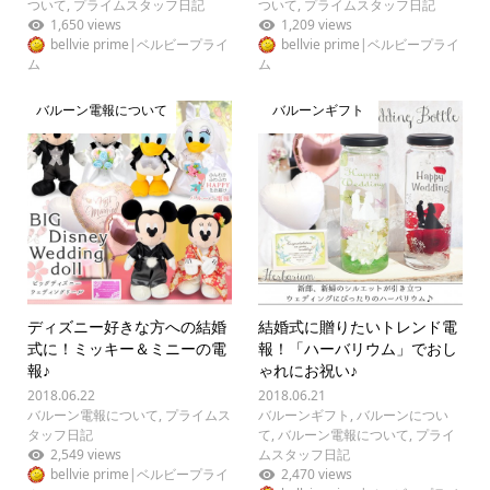
ついて
,
プライムスタッフ日記
ついて
,
プライムスタッフ日記
1,650 views
1,209 views
bellvie prime|ベルビープライ
bellvie prime|ベルビープライ
ム
ム
バルーン電報について
バルーンギフト
ディズニー好きな方への結婚
結婚式に贈りたいトレンド電
式に！ミッキー＆ミニーの電
報！「ハーバリウム」でおし
報♪
ゃれにお祝い♪
2018.06.22
2018.06.21
バルーン電報について
,
プライムス
バルーンギフト
,
バルーンについ
タッフ日記
て
,
バルーン電報について
,
プライ
2,549 views
ムスタッフ日記
bellvie prime|ベルビープライ
2,470 views