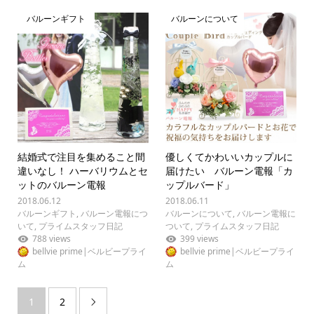
バルーンギフト
バルーンについて
結婚式で注目を集めること間
優しくてかわいいカップルに
違いなし！ ハーバリウムとセ
届けたい バルーン電報「カ
ットのバルーン電報
ップルバード」
2018.06.12
2018.06.11
バルーンギフト
,
バルーン電報につ
バルーンについて
,
バルーン電報に
いて
,
プライムスタッフ日記
ついて
,
プライムスタッフ日記
788 views
399 views
bellvie prime|ベルビープライ
bellvie prime|ベルビープライ
ム
ム
1
2
