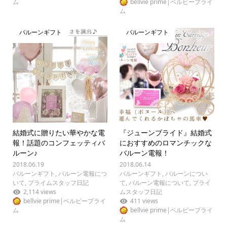
ム
bellvie prime|ベルビープライ
ム
バルーンギフト
バルーンギフト
結婚式に贈りたい華やかな電
『ジューンブライド』結婚式
報！話題のコンフェッティバ
におすすめのロマンチックな
ルーン♪
バルーン電報！
2018.06.19
2018.06.14
バルーンギフト
,
バルーン電報につ
バルーンギフト
,
バルーンについ
いて
,
プライムスタッフ日記
て
,
バルーン電報について
,
プライ
2,114 views
ムスタッフ日記
bellvie prime|ベルビープライ
411 views
ム
bellvie prime|ベルビープライ
ム