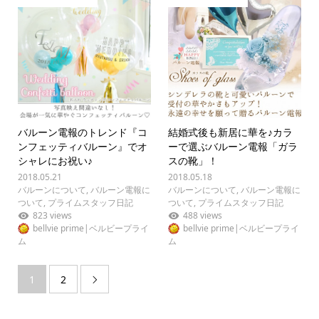
バルーン電報のトレンド『コ
結婚式後も新居に華を♪カラ
ンフェッティバルーン』でオ
ーで選ぶバルーン電報「ガラ
シャレにお祝い♪
スの靴」！
2018.05.21
2018.05.18
バルーンについて
,
バルーン電報に
バルーンについて
,
バルーン電報に
ついて
,
プライムスタッフ日記
ついて
,
プライムスタッフ日記
823 views
488 views
bellvie prime|ベルビープライ
bellvie prime|ベルビープライ
ム
ム
1
2
