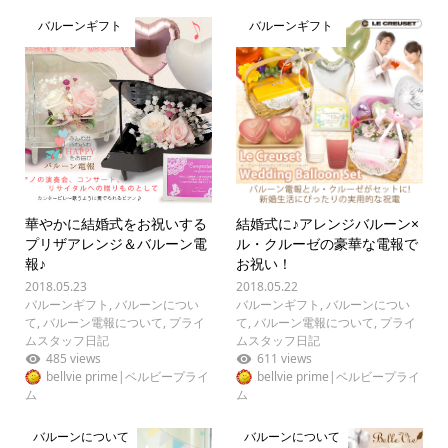
バルーンギフト
バルーンギフト
華やかに結婚式をお祝いする
結婚式に♪アレンジバルーン×
プリザアレンジ＆バルーン電
ル・クルーゼの豪華な電報で
報♪
お祝い！
2018.05.23
2018.05.22
バルーンギフト
,
バルーンについ
バルーンギフト
,
バルーンについ
て
,
バルーン電報について
,
プライ
て
,
バルーン電報について
,
プライ
ムスタッフ日記
ムスタッフ日記
485 views
611 views
bellvie prime|ベルビープライ
bellvie prime|ベルビープライ
ム
ム
バルーンについて
バルーンについて