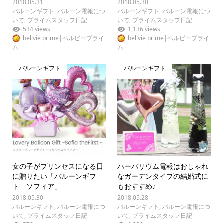
2018.05.31
2018.05.30
バルーンギフト
,
バルーン電報につ
バルーンギフト
,
バルーン電報につ
いて
,
プライムスタッフ日記
いて
,
プライムスタッフ日記
534 views
1,136 views
bellvie prime|ベルビープライ
bellvie prime|ベルビープライ
ム
ム
バルーンギフト
バルーンギフト
女の子がプリンセスになる日
ハーバリウム電報はおしゃれ
に贈りたい「バルーンギフ
なガーデンタイプの結婚式に
ト ソフィア」
もおすすめ♪
2018.05.30
2018.05.28
バルーンギフト
,
バルーン電報につ
バルーンギフト
,
バルーン電報につ
いて
,
プライムスタッフ日記
いて
,
プライムスタッフ日記