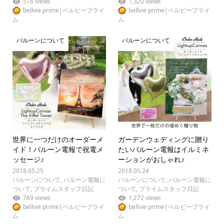
578 views
1,320 views
bellvie prime|ベルビープライ
bellvie prime|ベルビープライ
ム
ム
バルーンについて
バルーンについて
世界に一つだけのオーダーメ
ガーデンウェディングに贈り
イド！バルーン電報で祝電メ
たいバルーン電報はイルミネ
ッセージ♪
ーションがおしゃれ♪
2018.05.25
2018.05.24
バルーンについて
,
バルーン電報に
バルーンについて
,
バルーン電報に
ついて
,
プライムスタッフ日記
ついて
,
プライムスタッフ日記
769 views
1,272 views
bellvie prime|ベルビープライ
bellvie prime|ベルビープライ
ム
ム