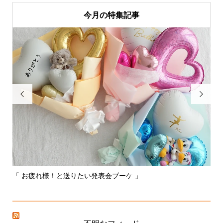
今月の特集記事


「 お疲れ様！と送りたい発表会ブーケ 」
〰