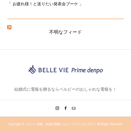
「 お疲れ様！と送りたい発表会ブーケ 」
〰
不明なフィード
結婚式に電報を贈るならベルビーのおしゃれな電報を！
Copyright ©
バルーン電報・結婚式電報ベルビープライムのブログ. All Rights Reserved.