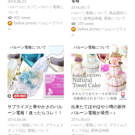
電報
2016.06.23
バルーンについて
,
バルーン電報に
2016.06.17
ついて
バルーン電報について
,
商品製作に
955 views
ついて
,
新商品情報
,
電報について
bellvie prime|ベルビープライ
379 views
ム
bellvie prime|ベルビープライ
ム
バルーン電報について
バルーン電報について
サプライズと華やかさのバル
出来たてほやほや☆噂の新作
ーン電報！迷ったらコレ！！
バルーン電報が発売～♪
2016.06.06
2016.06.03
バルーン電報について
,
プライムス
バルーン電報について
,
プライムス
タッフ日記
,
電報について
タッフ日記
,
新商品情報