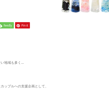
feedly
Pin it
ない地域も多く…
。
たカップルへの支援企画として、