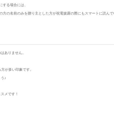
にする場合には、
表者の方の名前のみを贈り主とした方が祝電披露の際にもスマートに読んで
のはありません。
いる方が多い印象です。
う♪
ススメです！