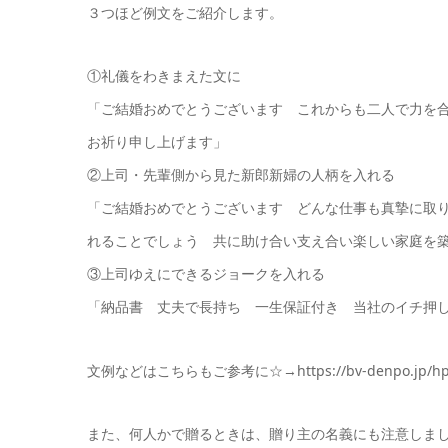
３つほど例文をご紹介します。
①礼儀をわきまえた文に
「ご結婚おめでとうございます これからも二人で力を
お祈り申し上げます」
②上司・先輩側から見た新郎新婦の人柄を入れる
「ご結婚おめでとうございます どんな仕事も真摯に取り組む
れることでしょう 共に助け合い支え合い楽しい家庭を
③上司ゆえにできるジョークを入れる
「納品書 丈夫で長持ち 一生保証付き 当社のイチ押
文例などはこちらもご参考に☆→https://bv-denpo.jp/hpgen
また、何人かで贈るときは、贈り主の名義にも注意しま