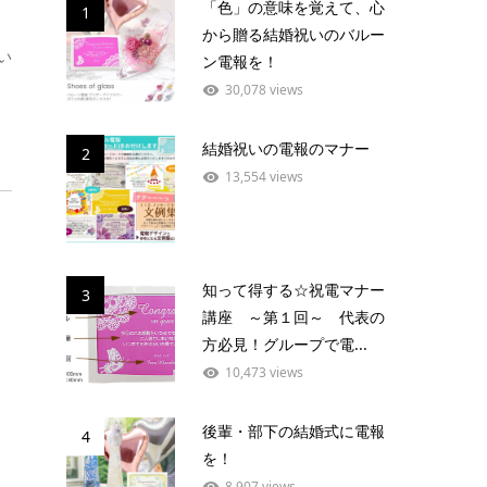
「色」の意味を覚えて、心
1
から贈る結婚祝いのバルー
い
ン電報を！
30,078 views
結婚祝いの電報のマナー
2
13,554 views
知って得する☆祝電マナー
3
講座 ～第１回～ 代表の
方必見！グループで電...
10,473 views
後輩・部下の結婚式に電報
4
を！
8,907 views