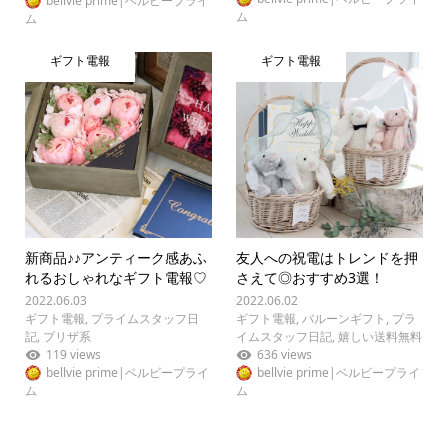
bellvie prime|ベルビープライ
ム
ム
ギフト電報
ギフト電報
新商品♪♪アンティーク感あふ
友人への祝電はトレンドを押
れるおしゃれなギフト電報♡
さえて◎おすすめ3選！
2022.06.03
2022.06.02
ギフト電報
,
プライムスタッフ日
ギフト電報
,
バルーンギフト
,
プラ
記
,
プリザ系
イムスタッフ日記
,
嬉しい送料無料
119 views
636 views
bellvie prime|ベルビープライ
bellvie prime|ベルビープライ
ム
ム