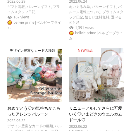
2022.06.29
2022.06.24
ギフト電報
,
バルーンギフト
,
プラ
ぬいぐるみ系
,
バルーンギフト
,
バ
イムスタッフ日記
ルーン電報について
,
プライムスタ
167 views
ッフ日記
,
嬉しい送料無料
,
選べる
bellvie prime|ベルビープライ
和と洋
ム
1,391 views
bellvie prime|ベルビープライ
ム
デザイン豊富なカードの種類
NEW商品
おめでとう♡の気持ちがこも
リニューアルしてさらに可愛
ったアレンジバルーン
いく♡いまどきのウエルカム
ドール♡
2022.06.22
デザイン豊富なカードの種類
,
バル
2022.06.22