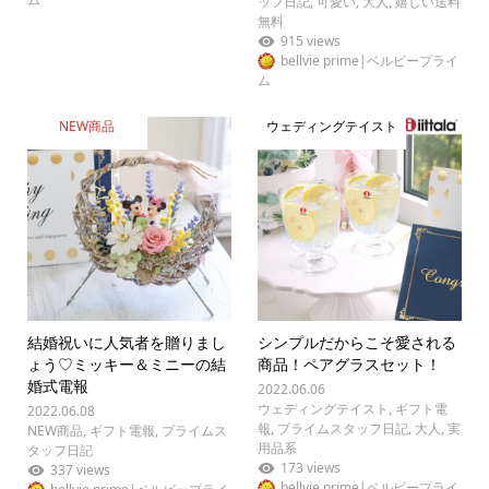
ッフ日記
,
可愛い
,
大人
,
嬉しい送料
無料
915 views
bellvie prime|ベルビープライ
ム
NEW商品
ウェディングテイスト
結婚祝いに人気者を贈りまし
シンプルだからこそ愛される
ょう♡ミッキー＆ミニーの結
商品！ペアグラスセット！
婚式電報
2022.06.06
ウェディングテイスト
,
ギフト電
2022.06.08
報
,
プライムスタッフ日記
,
大人
,
実
NEW商品
,
ギフト電報
,
プライムス
用品系
タッフ日記
173 views
337 views
bellvie prime|ベルビープライ