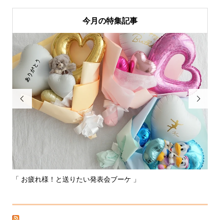
今月の特集記事


「 お疲れ様！と送りたい発表会ブーケ 」
〰