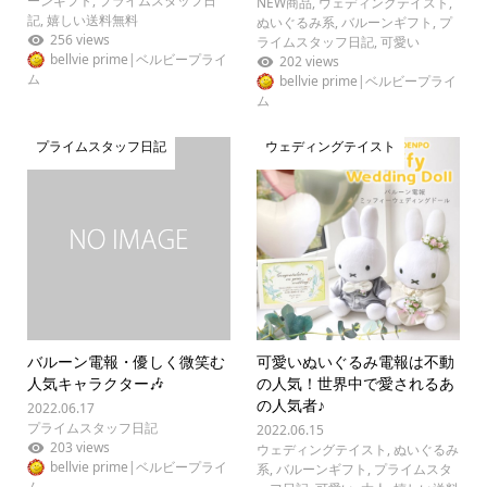
ーンギフト
,
プライムスタッフ日
NEW商品
,
ウェディングテイスト
,
記
,
嬉しい送料無料
ぬいぐるみ系
,
バルーンギフト
,
プ
256 views
ライムスタッフ日記
,
可愛い
bellvie prime|ベルビープライ
202 views
ム
bellvie prime|ベルビープライ
ム
プライムスタッフ日記
ウェディングテイスト
バルーン電報・優しく微笑む
可愛いぬいぐるみ電報は不動
人気キャラクター🎶
の人気！世界中で愛されるあ
の人気者♪
2022.06.17
プライムスタッフ日記
2022.06.15
203 views
ウェディングテイスト
,
ぬいぐるみ
bellvie prime|ベルビープライ
系
,
バルーンギフト
,
プライムスタ
ム