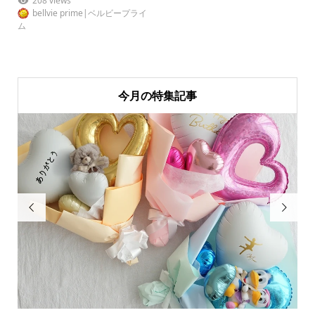
208 views
bellvie prime|ベルビープライ
ム
今月の特集記事

