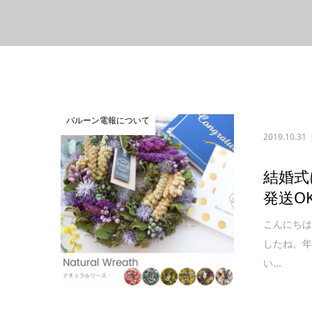
バルーン電報について
2019.10.31
結婚式
発送O
こんにちは
したね。
い...