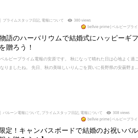
プライムスタッフ日記
,
電報について
380 views
bellvie prime|ベルビープラ
物語のハーバリウムで結婚式にハッピーギ
を贈ろう！
ベルビープライム電報の安原です。 秋になって晴れた日は心地よく過
なりましたね。 先日、秋の美味しいりんごを買いに長野県の安曇野ま..
バルーン電報について
,
プライムスタッフ日記
,
電報について
308 views
bellvie prime|ベルビープラ
限定！キャンバスボードで結婚のお祝いバ