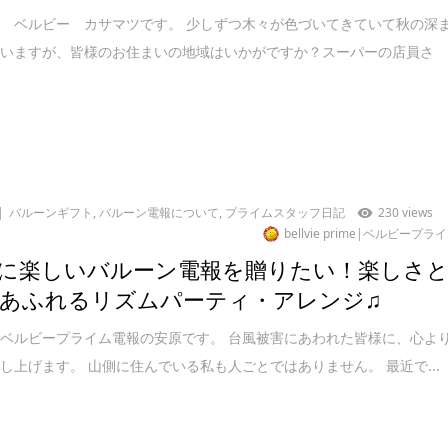
 ベルビー カサマツです。 少しずつ木々が色づいてきていて秋の深
ていますが、皆様のお住まいの地域はいかがですか？スーパーの店員さ
バルーンギフト
,
バルーン電報について
,
プライムスタッフ日記
230 views
bellvie prime|ベルビープラ
に楽しいバルーン電報を贈りたい！楽しさ
あふれるリズムパーティ・アレンジ♫
ベルビープライム電報の安原です。 台風被害にあわれた皆様に、心よ
し上げます。 山側に住んでいる私も人ごとではありません。 最近で...