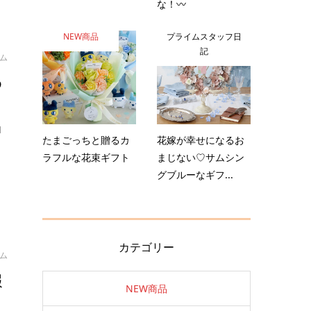
な！〰️
NEW商品
プライムスタッフ日
記
イム
め
1
たまごっちと贈るカ
花嫁が幸せになるお
ラフルな花束ギフト
まじない♡サムシン
グブルーなギフ...
カテゴリー
イム
報
NEW商品