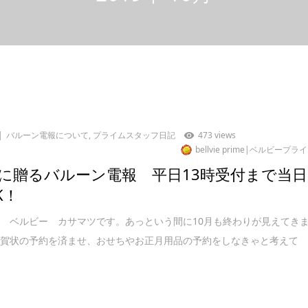
バルーン電報について
,
プライムスタッフ日記
473 views
bellvie prime|ベルビープラ
に贈るバルーン電報 平日13時受付まで当日
K！
 ベルビー カサマツです。あっという間に10月も終わりが見えてき
年賀状の予約を済ませ、おせちやお正月用品の予約をしなきゃと考えて