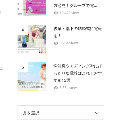
方必見！グループで電...
ま
10,472 views
後輩・部下の結婚式に電報
4
を！
8,904 views
🌺沖縄ウエディング🌺にぴ
5
イム
ったりな電報はこれ！おす
すめ15選
8,554 views
月を選択