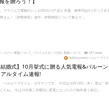
報を贈ろう！】
プライムで電報のにしおDESU☆(*´Д`)ﾉ 先週、御朱印girlと行ってき
勢さん！（伊勢神宮）道中、伊勢神宮について教えて...
バルーン電報について
,
プライムスタッフ日記
,
電報について
657 views
bellvie prime|ベルビープラ
 結婚式】10月挙式に贈る人気電報&バルーン
リアルタイム速報!
 ベルビープライム カサマツです。 今日は10月10日（木） 昔は「体
したね。 今は10月第二月曜日に変更になったので毎年違う祝日...