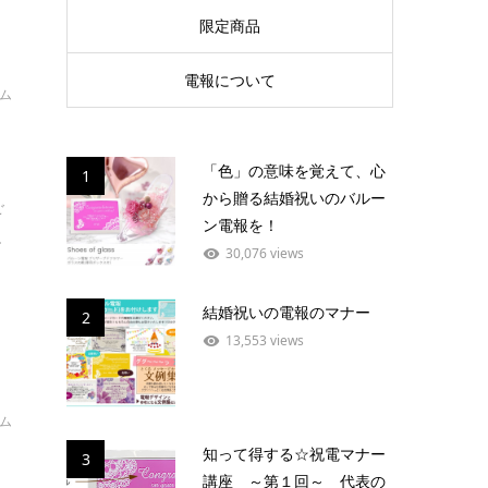
限定商品
電報について
イム
フ
「色」の意味を覚えて、心
1
から贈る結婚祝いのバルー
ご
ン電報を！
.
30,076 views
結婚祝いの電報のマナー
2
13,553 views
イム
ル
知って得する☆祝電マナー
3
講座 ～第１回～ 代表の