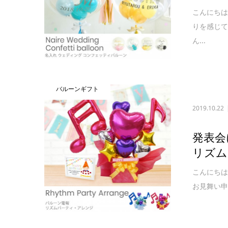
こんにちは
りを感じ
ん...
バルーンギフト
2019.10.22
発表会
リズム
こんにちは
お見舞い申