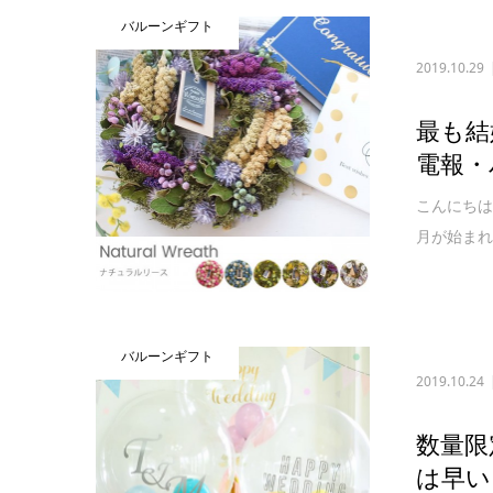
バルーンギフト
2019.10.29
最も結
電報・
こんにちは
月が始まれ
バルーンギフト
2019.10.24
数量限
は早い