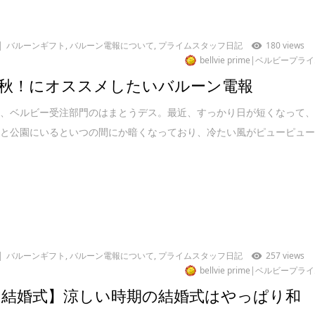
バルーンギフト
,
バルーン電報について
,
プライムスタッフ日記
180 views
bellvie prime|ベルビープラ
秋！にオススメしたいバルーン電報
は、ベルビー受注部門のはまとうデス。最近、すっかり日が短くなって
もと公園にいるといつの間にか暗くなっており、冷たい風がピューピュ
バルーンギフト
,
バルーン電報について
,
プライムスタッフ日記
257 views
bellvie prime|ベルビープラ
 結婚式】涼しい時期の結婚式はやっぱり和