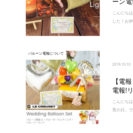
ーン電
こんにちは。
した！お伊
バルーン電報について
2019.10.10
【電報
電報!
こんにちは
育の日」で