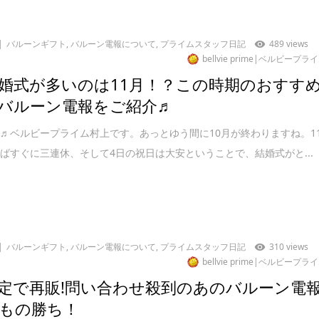
バルーンギフト
,
バルーン電報について
,
プライムスタッフ日記
489 views
bellvie prime|ベルビープラ
婚式が多いのは11月！？この時期のおすす
バルーン電報をご紹介♬
♬ベルビープライム村上です。あっとゆう間に10月が終わりますね。1
ばすぐに三連休、そして4日の祝日は大安ということで、結婚式がと...
バルーンギフト
,
バルーン電報について
,
プライムスタッフ日記
310 views
bellvie prime|ベルビープラ
定で再販!問い合わせ殺到のあのバルーン電
もの勝ち！