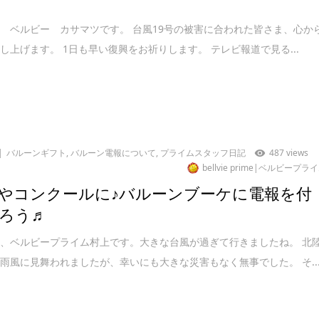
 ベルビー カサマツです。 台風19号の被害に合われた皆さま、心か
し上げます。 1日も早い復興をお祈りします。 テレビ報道で見る...
バルーンギフト
,
バルーン電報について
,
プライムスタッフ日記
487 views
bellvie prime|ベルビープラ
やコンクールに♪バルーンブーケに電報を付
ろう♬
、ベルビープライム村上です。大きな台風が過ぎて行きましたね。 北
雨風に見舞われましたが、幸いにも大きな災害もなく無事でした。 そ..