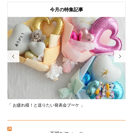
今月の特集記事


「 お疲れ様！と送りたい発表会ブーケ 」
〰