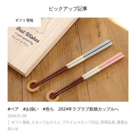
ピックアップ記事
ギフト電報
#ペア #お揃い #色ち 2024年ラブラブ新婚カップルへ
2024.01.09
ギフト電報
,
スタッフおススメ
,
プライムスタッフ日記
,
実用品系
,
重要お
知らせ