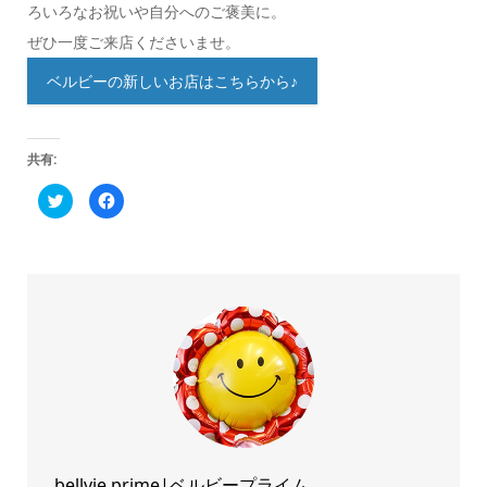
ろいろなお祝いや自分へのご褒美に。
ぜひ一度ご来店くださいませ。
ベルビーの新しいお店はこちらから♪
共有:
ク
Facebook
リ
で
ッ
共
ク
有
し
す
て
る
Twitter
に
で
は
共
ク
有
リ
(新
ッ
し
ク
い
し
ウ
て
ィ
く
ン
だ
ド
さ
ウ
い
で
(新
開
し
き
い
ま
ウ
bellvie prime|ベルビープライム
す)
ィ