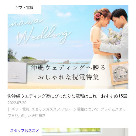
ギフト電報
🌺沖縄ウエディング🌺にぴったりな電報はこれ！おすすめ15選
2022.07.20
ギフト電報
,
スタッフおススメ
,
バルーン電報について
,
プライムスタッ
フ日記
,
嬉しい送料無料
スタッフおススメ