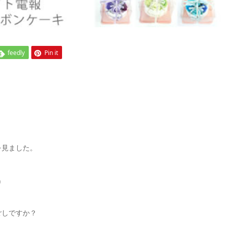
feedly
Pin it
を見ました。
)
ごしですか？