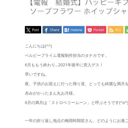
Post
Share
Hatena
Pocket
RSS
こんにちは(^^)
ベルビープライム電報制作担当のタナカです。
6月ももう終わり…2021年後半に突入デス！
早いですね。
夜、子供のお迎えに行った帰り道、とっても綺麗な満月
赤みがかったまん丸お月様。
6月の満月は「ストロベリームーン」と呼ぶそうです(
^o^
一年の折り返し地点の梅雨時期皆さん、どのようにお過