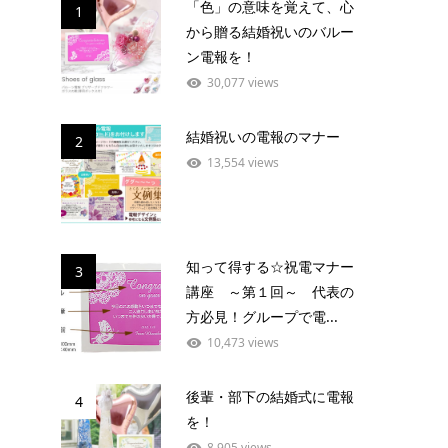
「色」の意味を覚えて、心
1
から贈る結婚祝いのバルー
ン電報を！
30,077 views
結婚祝いの電報のマナー
2
13,554 views
知って得する☆祝電マナー
3
講座 ～第１回～ 代表の
方必見！グループで電...
10,473 views
後輩・部下の結婚式に電報
4
を！
8,905 views