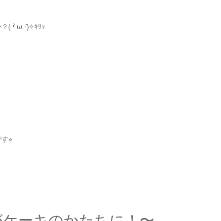
ω ⁃᷄)✧ｷﾘｯ
⭐︎
がケーキのかたちに！〜