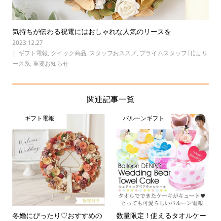
気持ちが伝わる祝電にはおしゃれな人気のリースを
2023.12.27
ギフト電報
,
クイック商品
,
スタッフおススメ
,
プライムスタッフ日記
,
リ
ース系
,
重要お知らせ
関連記事一覧
ギフト電報
バルーンギフト
冬婚にぴったり♡おすすめの
数量限定！使えるタオルケー