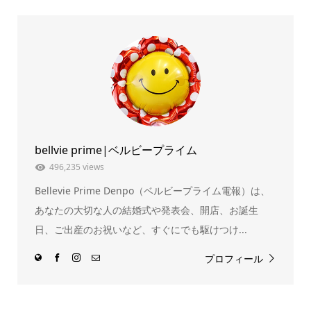
て
る
Twitter
に
で
は
共
ク
有
リ
(新
ッ
し
ク
い
し
ウ
て
ィ
く
ン
だ
ド
さ
ウ
い
で
(新
開
し
き
い
ま
ウ
bellvie prime|ベルビープライム
す)
ィ
ン
ド
496,235 views
ウ
で
Bellevie Prime Denpo（ベルビープライム電報）は、
開
き
ま
あなたの大切な人の結婚式や発表会、開店、お誕生
す)
日、ご出産のお祝いなど、すぐにでも駆けつけ...
プロフィール