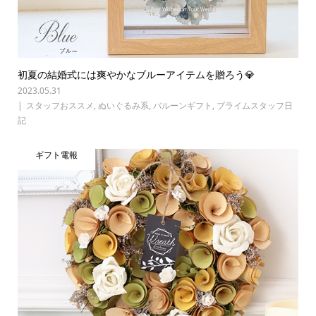
初夏の結婚式には爽やかなブルーアイテムを贈ろう💎
2023.05.31
スタッフおススメ
,
ぬいぐるみ系
,
バルーンギフト
,
プライムスタッフ日
記
ギフト電報