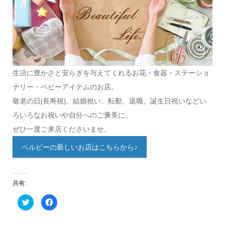
生活に豊かさと安らぎを与えてくれるお花・食器・ステーショ
ナリー・ベビーアイテムのお店。
敬老の日(長寿祝)、結婚祝い、転勤、退職、誕生日祝いなどい
ろいろなお祝いや自分へのご褒美に。
ぜひ一度ご来店くださいませ。
ベルビーの新しいお店はこちらから♪
共有:
ク
Facebook
リ
で
ッ
共
ク
有
し
す