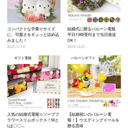
コンパクトな手乗りサイズ
結婚式に贈るバルーン電報
に、可愛さをギュッと詰め込
平日13時受付まで当日発送
みました！
OK！
2022.11.10
2019.10.31
ギフト電報
バルーンギフト
人気の結婚式電報☆ソープフ
【結婚祝いのバルーン電
ラワースリムボックス！Mと
報！】ウエディングドールを
Lは〇〇...
贈る意味