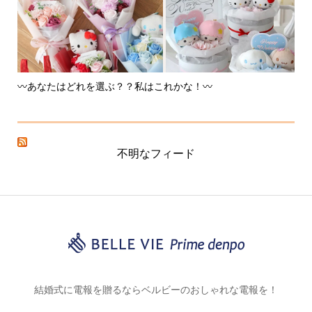
〰️あなたはどれを選ぶ？？私はこれかな！〰️
た
不明なフィード
結婚式に電報を贈るならベルビーのおしゃれな電報を！