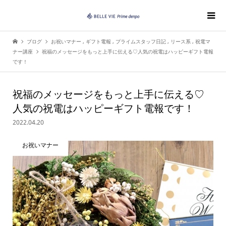
ブログ
お祝いマナー
,
ギフト電報
,
プライムスタッフ日記
,
リース系
,
祝電マ
ナー講座
祝福のメッセージをもっと上手に伝える♡人気の祝電はハッピーギフト電報
です！
祝福のメッセージをもっと上手に伝える♡
人気の祝電はハッピーギフト電報です！
2022.04.20
お祝いマナー