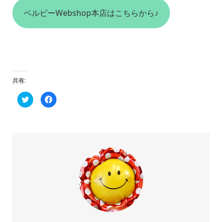
ベルビーWebshop本店はこちらから♪
共有:
ク
Facebook
リ
で
ッ
共
ク
有
し
す
て
る
Twitter
に
で
は
共
ク
有
リ
(新
ッ
し
ク
い
し
ウ
て
ィ
く
ン
だ
ド
さ
ウ
い
で
(新
開
し
き
い