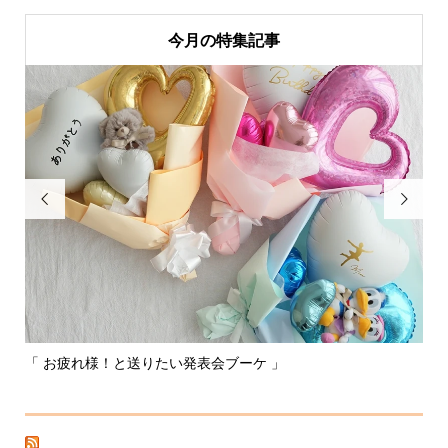
今月の特集記事


「 お疲れ様！と送りたい発表会ブーケ 」
〰