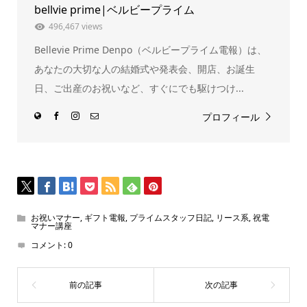
ま
ウ
bellvie prime|ベルビープライム
す)
ィ
ン
ド
496,467 views
ウ
で
Bellevie Prime Denpo（ベルビープライム電報）は、
開
き
ま
あなたの大切な人の結婚式や発表会、開店、お誕生
す)
日、ご出産のお祝いなど、すぐにでも駆けつけ...
プロフィール
お祝いマナー
,
ギフト電報
,
プライムスタッフ日記
,
リース系
,
祝電
マナー講座
コメント:
0