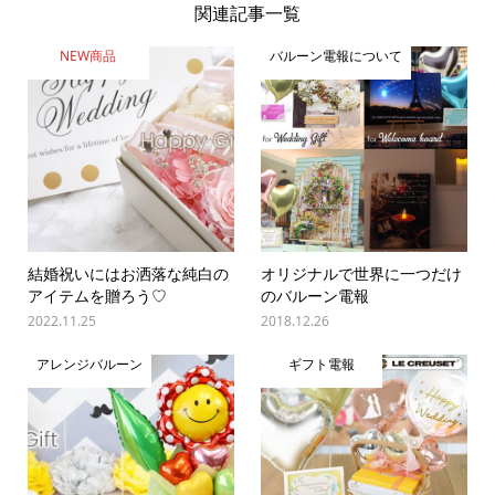
関連記事一覧
NEW商品
バルーン電報について
結婚祝いにはお洒落な純白の
オリジナルで世界に一つだけ
アイテムを贈ろう♡
のバルーン電報
2022.11.25
2018.12.26
アレンジバルーン
ギフト電報