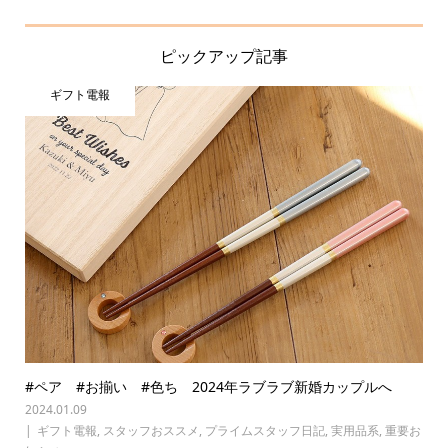
ピックアップ記事
ギフト電報
#ペア #お揃い #色ち 2024年ラブラブ新婚カップルへ
2024.01.09
ギフト電報
,
スタッフおススメ
,
プライムスタッフ日記
,
実用品系
,
重要お