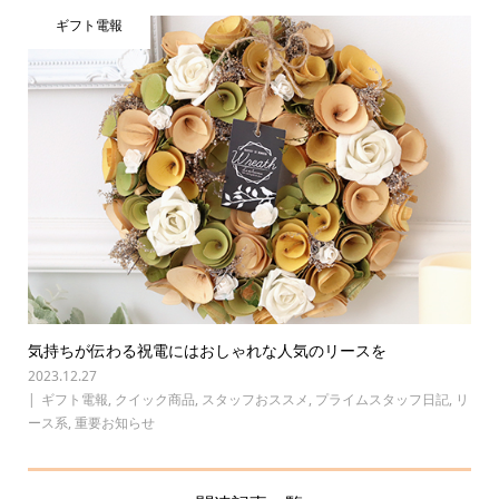
ギフト電報
気持ちが伝わる祝電にはおしゃれな人気のリースを
2023.12.27
ギフト電報
,
クイック商品
,
スタッフおススメ
,
プライムスタッフ日記
,
リ
ース系
,
重要お知らせ