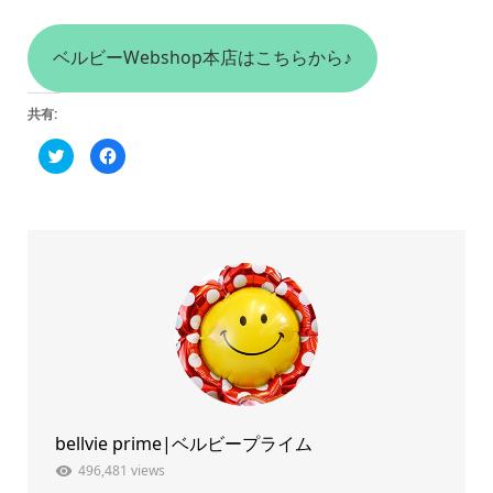
ベルビーWebshop本店はこちらから♪
共有:
ク
Facebook
リ
で
ッ
共
ク
有
し
す
て
る
Twitter
に
で
は
共
ク
有
リ
(新
ッ
し
ク
い
し
ウ
て
ィ
く
ン
だ
ド
さ
ウ
い
で
(新
開
し
き
い
ま
ウ
bellvie prime|ベルビープライム
す)
ィ
ン
ド
496,481 views
ウ