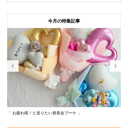
今月の特集記事


「 お疲れ様！と送りたい発表会ブーケ 」
〰