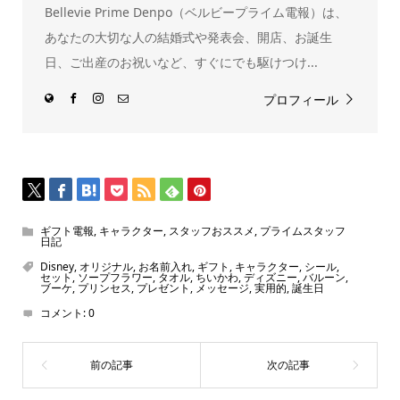
で
Bellevie Prime Denpo（ベルビープライム電報）は、
開
き
ま
あなたの大切な人の結婚式や発表会、開店、お誕生
す)
日、ご出産のお祝いなど、すぐにでも駆けつけ...
プロフィール
ギフト電報
,
キャラクター
,
スタッフおススメ
,
プライムスタッフ
日記
Disney
,
オリジナル
,
お名前入れ
,
ギフト
,
キャラクター
,
シール
,
セット
,
ソープフラワー
,
タオル
,
ちいかわ
,
ディズニー
,
バルーン
,
ブーケ
,
プリンセス
,
プレゼント
,
メッセージ
,
実用的
,
誕生日
コメント:
0