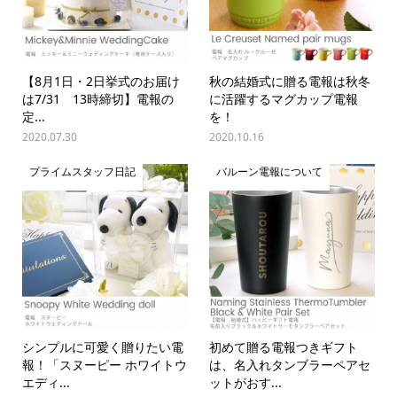
【8月1日・2日挙式のお届け
秋の結婚式に贈る電報は秋冬
は7/31 13時締切】電報の
に活躍するマグカップ電報
定...
を！
2020.07.30
2020.10.16
プライムスタッフ日記
バルーン電報について
シンプルに可愛く贈りたい電
初めて贈る電報つきギフト
報！「スヌーピー ホワイトウ
は、名入れタンブラーペアセ
エディ...
ットがおす...