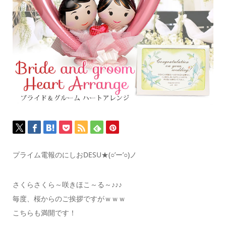
プライム電報のにしおDESU★(○’ー’○)ノ
さくらさくら～咲きほこ～る～♪♪♪
毎度、桜からのご挨拶ですがｗｗｗ
こちらも満開です！