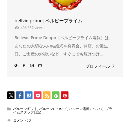
ウ
い
で
(新
開
し
き
い
ま
ウ
bellvie prime|ベルビープライム
す)
ィ
ン
ド
496,357 views
ウ
で
Bellevie Prime Denpo（ベルビープライム電報）は、
開
き
ま
あなたの大切な人の結婚式や発表会、開店、お誕生
す)
日、ご出産のお祝いなど、すぐにでも駆けつけ...
プロフィール
バルーンギフト
,
バルーンについて
,
バルーン電報について
,
プラ
イムスタッフ日記
コメント:
0