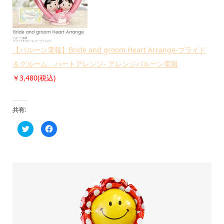
【バルーン電報】Bride and groom Heart Arrange-ブライド
＆グルーム ハートアレンジ- アレンジバルーン電報
￥3,480(税込)
共有:
ク
Facebook
リ
で
ッ
共
ク
有
し
す
て
る
Twitter
に
で
は
共
ク
有
リ
(新
ッ
し
ク
い
し
ウ
て
ィ
く
ン
だ
ド
さ