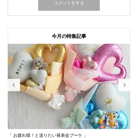
今月の特集記事


「 お疲れ様！と送りたい発表会ブーケ 」
〰