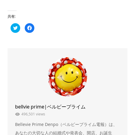
共有:
ク
Facebook
リ
で
ッ
共
ク
有
し
す
て
る
Twitter
に
で
は
共
ク
有
リ
(新
ッ
し
ク
い
し
ウ
て
ィ
く
ン
だ
ド
さ
ウ
い
で
(新
開
し
き
い
ま
ウ
bellvie prime|ベルビープライム
す)
ィ
ン
ド
496,501 views
ウ
で
Bellevie Prime Denpo（ベルビープライム電報）は、
開
き
ま
あなたの大切な人の結婚式や発表会、開店、お誕生