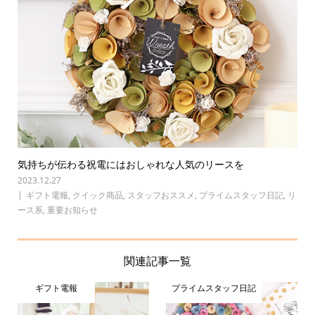
気持ちが伝わる祝電にはおしゃれな人気のリースを
2023.12.27
ギフト電報
,
クイック商品
,
スタッフおススメ
,
プライムスタッフ日記
,
リ
ース系
,
重要お知らせ
関連記事一覧
ギフト電報
プライムスタッフ日記