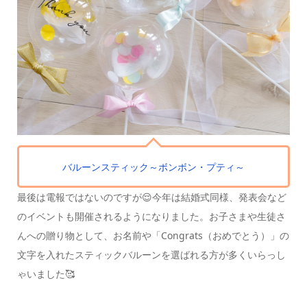
バルーンスティック
～ボンボン・プティ～
最後は電報ではないのですが😌
今年は結婚式同様、発表会など
のイベントも
開催されるようになりました。
お子さまや生徒さ
んへの贈り物として、
お名前や「Congrats（おめでとう）」の
文字を入れたスティックバルーンを選ばれる方が
多くいらっし
ゃいました🥰