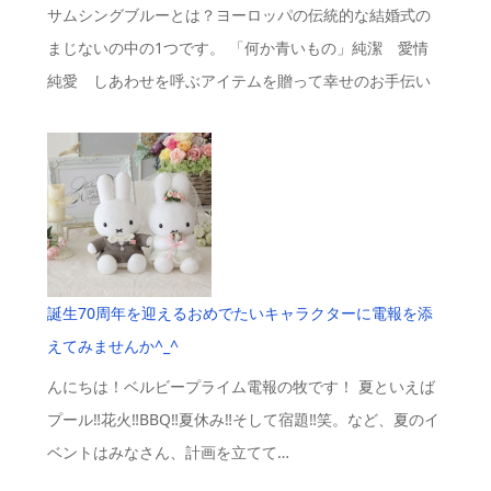
サムシングブルーとは？ヨーロッパの伝統的な結婚式の
まじないの中の1つです。 「何か青いもの」純潔 愛情
純愛 しあわせを呼ぶアイテムを贈って幸せのお手伝い
誕生70周年を迎えるおめでたいキャラクターに電報を添
えてみませんか^_^
んにちは！ベルビープライム電報の牧です！ 夏といえば
プール‼️花火‼️BBQ‼️夏休み‼️そして宿題‼️笑。など、夏のイ
ベントはみなさん、計画を立てて…