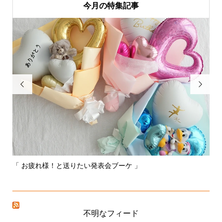
今月の特集記事


送りたい発表会ブーケ 」
〰️あなたはどれを選ぶ？
不明なフィード