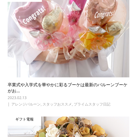
卒業式や入学式を華やかに彩るブーケは最新のバルーンブーケ
がお...
2023.02.13
アレンジバルーン
,
スタッフおススメ
,
プライムスタッフ日記
ギフト電報