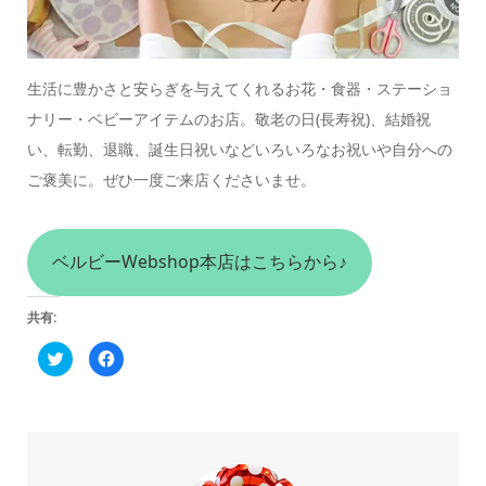
生活に豊かさと安らぎを与えてくれるお花・食器・ステーショ
ナリー・ベビーアイテムのお店。
敬老の日(長寿祝)、結婚祝
い、転勤、退職、誕生日祝いなどいろいろなお祝いや自分への
ご褒美に。
ぜひ一度ご来店くださいませ。
ベルビーWebshop本店はこちらから♪
共有:
ク
Facebook
リ
で
ッ
共
ク
有
し
す
て
る
Twitter
に
で
は
共
ク
有
リ
(新
ッ