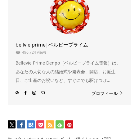
し
ク
い
し
ウ
て
ィ
く
ン
だ
ド
さ
ウ
い
で
(新
開
し
き
い
ま
ウ
bellvie prime|ベルビープライム
す)
ィ
ン
ド
496,724 views
ウ
で
Bellevie Prime Denpo（ベルビープライム電報）は、
開
き
ま
あなたの大切な人の結婚式や発表会、開店、お誕生
す)
日、ご出産のお祝いなど、すぐにでも駆けつけ...
プロフィール
スタッフおススメ
,
バルーンギフト
,
プライムスタッフ日記