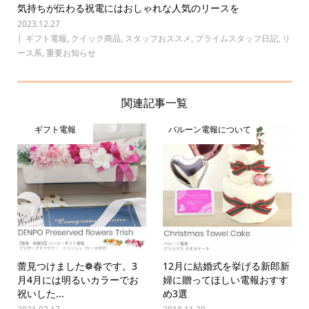
気持ちが伝わる祝電にはおしゃれな人気のリースを
2023.12.27
ギフト電報
,
クイック商品
,
スタッフおススメ
,
プライムスタッフ日記
,
リ
ース系
,
重要お知らせ
関連記事一覧
ギフト電報
バルーン電報について
蕾見つけました❁春です。3
12月に結婚式を挙げる新郎新
月4月には明るいカラーでお
婦に贈ってほしい電報おすす
祝いした...
め3選