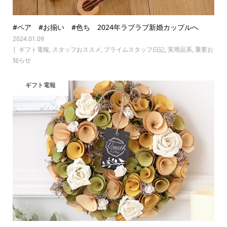
#ペア #お揃い #色ち 2024年ラブラブ新婚カップルへ
2024.01.09
ギフト電報
,
スタッフおススメ
,
プライムスタッフ日記
,
実用品系
,
重要お
知らせ
ギフト電報