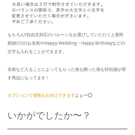
もちろん‼️
自由文対応のバルーンをお選びしていただくと
新郎
新婦👩‍❤️‍👨のお名前や
Happy Wedding・Happy Birthdayなどの
文字も
入れることができます。
名前など入ることによってもらった側も
贈った側も特別感が増
す商品になってます！
オプションで電報もお付けできます
よぉ〜⭕️
いかがでしたか〜？