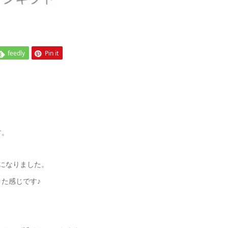
feedly
Pin it
。
す。
になりました。
た感じです♪