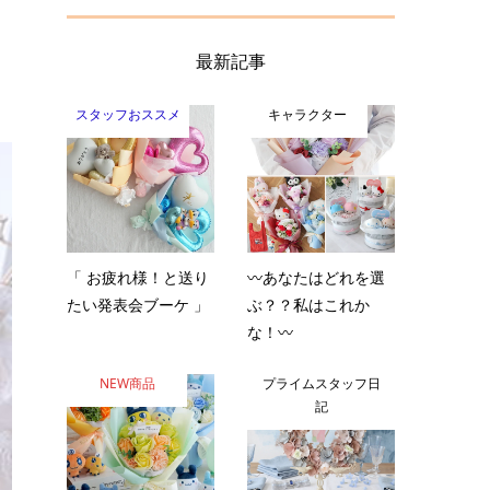
最新記事
スタッフおススメ
キャラクター
「 お疲れ様！と送り
〰️あなたはどれを選
たい発表会ブーケ 」
ぶ？？私はこれか
な！〰️
NEW商品
プライムスタッフ日
記