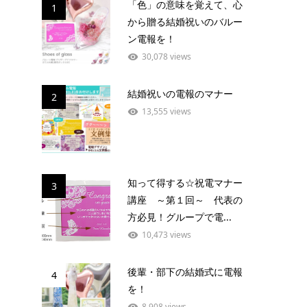
「色」の意味を覚えて、心
1
から贈る結婚祝いのバルー
ン電報を！
30,078 views
結婚祝いの電報のマナー
2
13,555 views
知って得する☆祝電マナー
3
講座 ～第１回～ 代表の
方必見！グループで電...
10,473 views
後輩・部下の結婚式に電報
4
を！
8,908 views