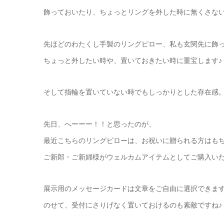
飾っておいたり、ちょっとリングを外した時に無くさな
先ほどのわたくし手製のリングピロー、私も玄関先に飾
ちょっと外したい時や、置いておきたい時に重宝します♪
そして指輪を置いていない時でもしっかりとした存在感
先日、へーーー！！と思ったのが、
最近こちらのリングピローは、お祝いに贈られる方はも
ご新郎・ご新婦様がウェルカムアイテムとしてご購入い
展示用のメッセージカードは文章をご自由に選択できま
のせて、受付にさりげなく置いておけるのも素敵ですね♪