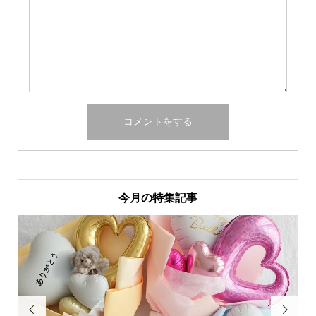
今月の特集記事

