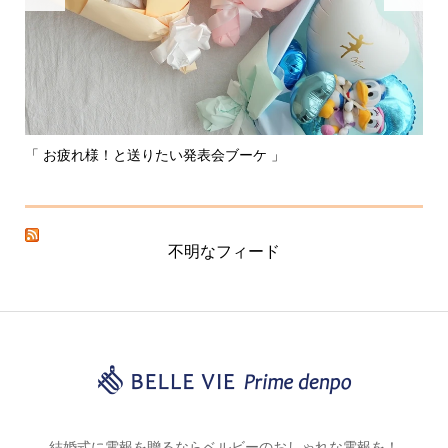
「 お疲れ様！と送りたい発表会ブーケ 」
〰
不明なフィード
結婚式に電報を贈るならベルビーのおしゃれな電報を！