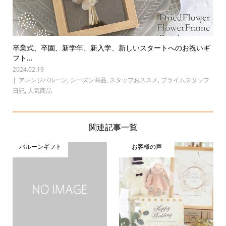
卒業式、卒園、新学年、新入学、新しいスタートへのお祝いギ
フト...
2024.02.19
アレンジバルーン
,
シーズン商品
,
スタッフおススメ
,
プライムスタッフ
日記
,
人気商品
関連記事一覧
バルーンギフト
お客様の声