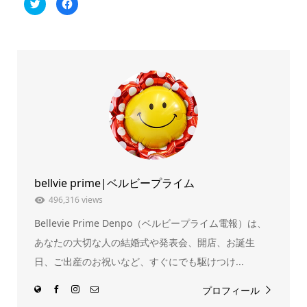
ク
Facebook
リ
で
ッ
共
ク
有
し
す
て
る
Twitter
に
で
は
共
ク
有
リ
(新
ッ
し
ク
い
し
ウ
て
ィ
く
ン
だ
ド
さ
ウ
い
で
(新
開
し
き
い
ま
ウ
bellvie prime|ベルビープライム
す)
ィ
ン
ド
496,316 views
ウ
で
Bellevie Prime Denpo（ベルビープライム電報）は、
開
き
ま
あなたの大切な人の結婚式や発表会、開店、お誕生
す)
日、ご出産のお祝いなど、すぐにでも駆けつけ...
プロフィール