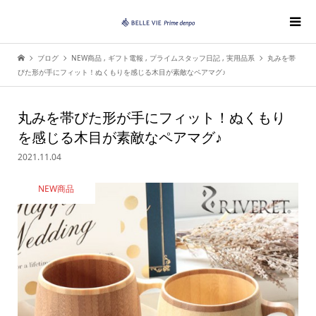
ブログ
NEW商品
,
ギフト電報
,
プライムスタッフ日記
,
実用品系
丸みを帯
びた形が手にフィット！ぬくもりを感じる木目が素敵なペアマグ♪
丸みを帯びた形が手にフィット！ぬくもり
を感じる木目が素敵なペアマグ♪
2021.11.04
NEW商品