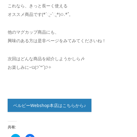
これなら、きっと長ーく使える
オススメ商品です(*ˊૢᵕˋૢ*)✩.*˚。
他のマグカップ商品にも、
興味のある方は是非ページをみてみてくださいね！
次回はどんな商品を紹介しようかしら🎶
お楽しみに~ଘ(੭ˊ꒳​ˋ)੭✧
ベルビーWebshop本店はこちらから♪
共有: