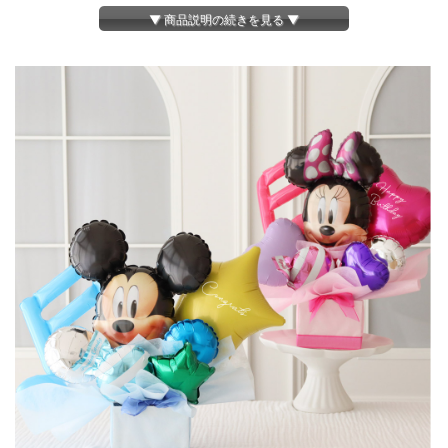
約W560×D200×H460m
▼ 商品説明の続きを見る ▼
■商品内容
アレンジバルーン×1
※電報カードは有料オプション（+700円）です。
■商品名
／【バルーン電報】Mickey&Minnie Arrange-ミッキー＆ミニーアレンジ
バルーン-アレンジバルーン電報
※土※ご注文から２営業日以降に発送いたします。メッセージシール不要の場合、
13時までのご注文で即日発送。
・日・祝日の発送業務はお休みです。
※小バルーンは変更になる場合がございます。
予めご了承ください。