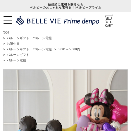
結婚式に電報を贈るなら
ベルビーのおしゃれな電報を！|ベルビープライム
TOP
>
バルーンギフト バルーン電報
>
お誕生日
>
バルーンギフト バルーン電報
>
3,001～5,000円
>
バルーンギフト
>
バルーン電報