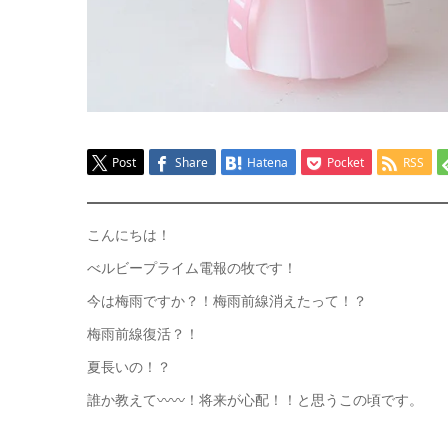
Post
Share
Hatena
Pocket
RSS
こんにちは！
べルビープライム電報の牧です！
今は梅雨ですか？！梅雨前線消えたって！？
梅雨前線復活？！
夏長いの！？
誰か教えて〰️〰️！将来が心配！！と思うこの頃です。