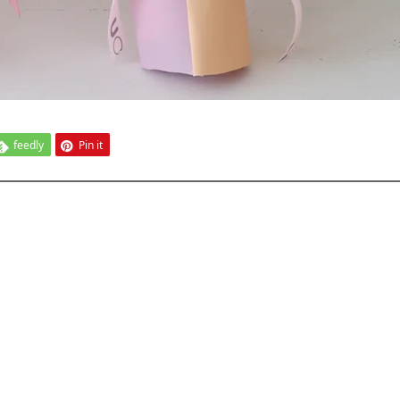
feedly
Pin it