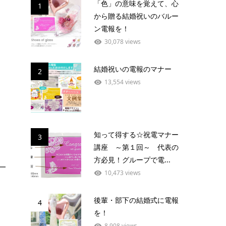
「色」の意味を覚えて、心
1
から贈る結婚祝いのバルー
ン電報を！
30,078 views
結婚祝いの電報のマナー
2
13,554 views
知って得する☆祝電マナー
3
講座 ～第１回～ 代表の
方必見！グループで電...
10,473 views
後輩・部下の結婚式に電報
4
を！
8,908 views