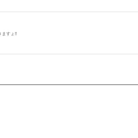
ますょ‼️