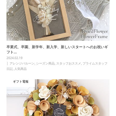
卒業式、卒園、新学年、新入学、新しいスタートへのお祝いギ
フト...
2024.02.19
アレンジバルーン
,
シーズン商品
,
スタッフおススメ
,
プライムスタッフ
日記
,
人気商品
ギフト電報