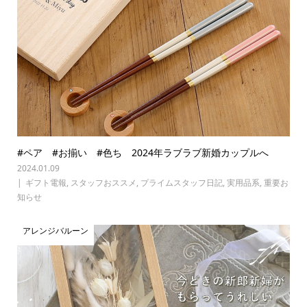
#ペア #お揃い #色ち 2024年ラブラブ新婚カップルへ
2024.01.09
ギフト電報
,
スタッフおススメ
,
プライムスタッフ日記
,
実用品系
,
重要お
知らせ
アレンジバルーン