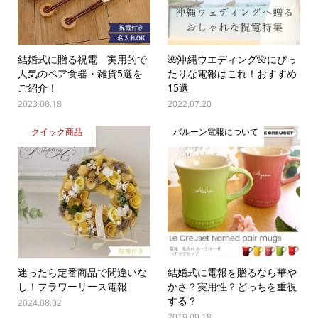
結婚式に贈る祝電 実用的で
🌺沖縄ウエディング🌺にぴっ
人気のペア食器・雑貨5選を
たりな電報はこれ！おすすめ
ご紹介！
15選
2023.08.18
2022.07.20
クイック商品
バルーン電報について
迷ったら定番商品で間違いな
結婚式に電報を贈るなら華や
し！フラワーリース電報
かさ？実用性？どっちを重視
する？
2024.08.02
2019.09.18