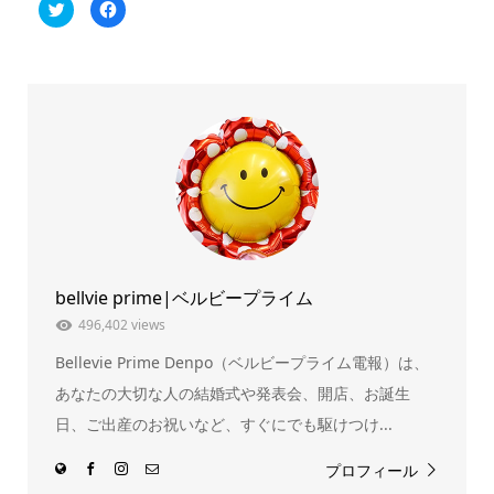
ク
Facebook
リ
で
ッ
共
ク
有
し
す
て
る
Twitter
に
で
は
共
ク
有
リ
(新
ッ
し
ク
い
し
ウ
て
ィ
く
ン
だ
ド
さ
ウ
い
で
(新
開
し
き
い
ま
ウ
bellvie prime|ベルビープライム
す)
ィ
ン
ド
496,402 views
ウ
で
Bellevie Prime Denpo（ベルビープライム電報）は、
開
き
ま
あなたの大切な人の結婚式や発表会、開店、お誕生
す)
日、ご出産のお祝いなど、すぐにでも駆けつけ...
プロフィール