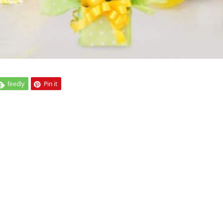
feedly
Pin it