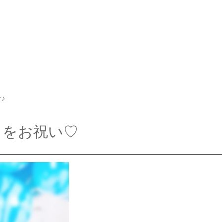
♪
日をお祝い♡