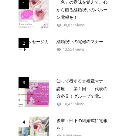
「色」の意味を覚えて、心
1
から贈る結婚祝いのバルー
ン電報を！
30,077 views
結婚祝いの電報のマナー
2
13,554 views
知って得する☆祝電マナー
3
講座 ～第１回～ 代表の
方必見！グループで電...
10,473 views
後輩・部下の結婚式に電報
4
を！
8,906 views