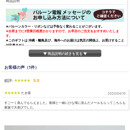
商品説明
※バルーンカラー・リボンなどは予告なく変わることがございます。
※出荷までに3営業日程度かかりますので、お早目のご注文をおすすめいたしま
す。
※このギフトは 沖縄・離島及び、海外へのお届けは気圧の関係上、お受けすること
が出来ません。
あらかじめご了承ください。
▼ 商品説明の続きを見る ▼
■内容
／ラブリーバルーンギフト ～ハローキティ～
お客様の声（1件）
■名入れオプション
バルーンに「Happy Birthday」「Happy Wedding」「Congrats」「Thank you」
「For you」または自由文をお入れいたします。
総評:
5.0
メッセージは英字８字・ひらがな5字程度でご指定ください。
※英字の最初の文字は大文字、それ以降は小文字に変換させて頂きます。
※お申し込みいただいた名入れ文字の 大文字・小文字を変更させていただくことが
たき様
2020/04/10
あります。 予めご了承下さい。
『例』 ○→Hitomi、×→ HITOMI
すごーく喜んでもらえました。新婦と一緒にひな壇に並んだメールもらってこちらも
家族で大喜びでした。
■納期について
文字・名入れご希望の場合は1～２営業日以降での発送となります。
文字・名入れなしの場合は13時までのご注文で即日発送いたします。
■サイズ／