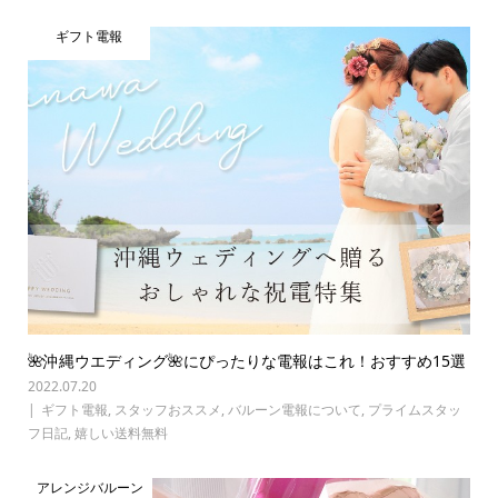
ギフト電報
🌺沖縄ウエディング🌺にぴったりな電報はこれ！おすすめ15選
2022.07.20
ギフト電報
,
スタッフおススメ
,
バルーン電報について
,
プライムスタッ
フ日記
,
嬉しい送料無料
アレンジバルーン