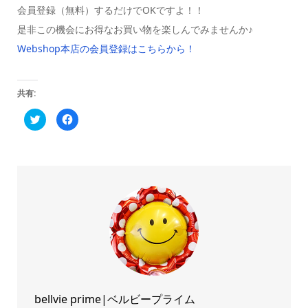
会員登録（無料）するだけでOKですよ！！
是非この機会にお得なお買い物を楽しんでみませんか♪
Webshop本店の会員登録はこちらから！
共有:
ク
Facebook
リ
で
ッ
共
ク
有
し
す
て
る
Twitter
に
で
は
共
ク
有
リ
(新
ッ
し
ク
い
し
ウ
て
ィ
く
ン
だ
ド
さ
ウ
い
で
(新
開
し
き
い
ま
ウ
bellvie prime|ベルビープライム
す)
ィ
ン