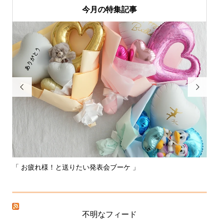
今月の特集記事


「 お疲れ様！と送りたい発表会ブーケ 」
〰
不明なフィード