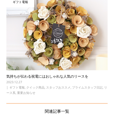
ギフト電報
気持ちが伝わる祝電にはおしゃれな人気のリースを
2023.12.27
ギフト電報
,
クイック商品
,
スタッフおススメ
,
プライムスタッフ日記
,
リ
ース系
,
重要お知らせ
関連記事一覧