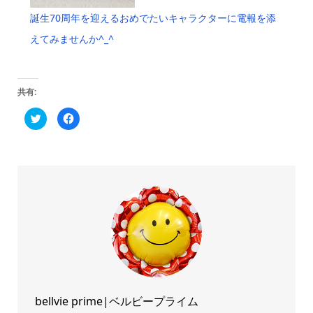
誕生70周年を迎えるおめでたいキャラクターに電報を添
えてみませんか^_^
共有:
ク
Facebook
リ
で
ッ
共
ク
有
し
す
て
る
Twitter
に
で
は
共
ク
有
リ
(新
ッ
し
ク
い
し
ウ
て
ィ
く
ン
だ
ド
さ
ウ
い
で
(新
開
し
き
い
ま
ウ
bellvie prime|ベルビープライム
す)
ィ
ン