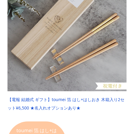
【電報 結婚式 ギフト】
toumei 箔 はし+はしおき 木箱入り2セ
ット
¥6,500 ★名入れオプションあり★
toumei 箔
はし+は