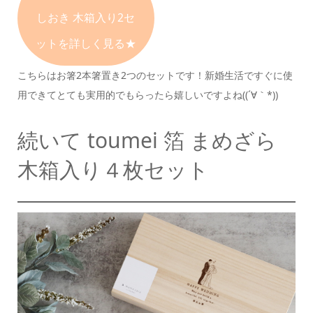
しおき 木箱入り2セ
ットを詳しく見る★
こちらはお箸2本箸置き2つのセットです！
新婚生活ですぐに使
用できて
とても実用的でもらったら嬉しいですよね((´∀｀*))
続いて
toumei 箔 まめざら
木箱入り４枚セット