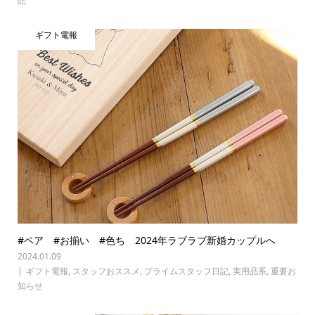
記
ギフト電報
#ペア #お揃い #色ち 2024年ラブラブ新婚カップルへ
2024.01.09
ギフト電報
,
スタッフおススメ
,
プライムスタッフ日記
,
実用品系
,
重要お
知らせ