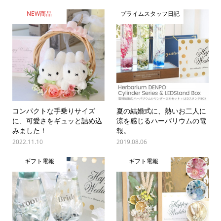
NEW商品
プライムスタッフ日記
コンパクトな手乗りサイズ
夏の結婚式に、熱いお二人に
に、可愛さをギュッと詰め込
涼を感じるハーバリウムの電
みました！
報。
2022.11.10
2019.08.06
ギフト電報
ギフト電報