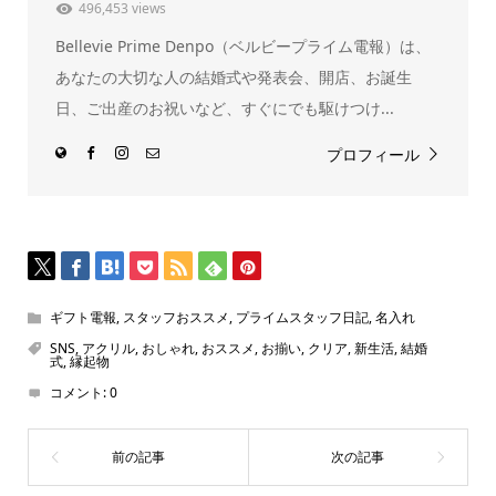
ド
496,453 views
ウ
で
Bellevie Prime Denpo（ベルビープライム電報）は、
開
き
ま
あなたの大切な人の結婚式や発表会、開店、お誕生
す)
日、ご出産のお祝いなど、すぐにでも駆けつけ...
プロフィール
ギフト電報
,
スタッフおススメ
,
プライムスタッフ日記
,
名入れ
SNS
,
アクリル
,
おしゃれ
,
おススメ
,
お揃い
,
クリア
,
新生活
,
結婚
式
,
縁起物
コメント:
0