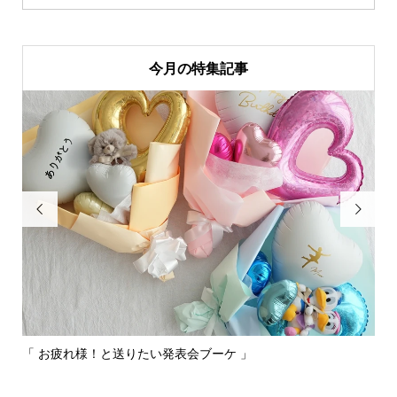
今月の特集記事


「 お疲れ様！と送りたい発表会ブーケ 」
〰