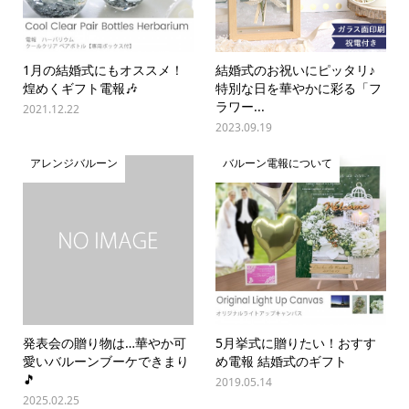
1月の結婚式にもオススメ！
結婚式のお祝いにピッタリ♪
煌めくギフト電報🎶
特別な日を華やかに彩る「フ
ラワー...
2021.12.22
2023.09.19
アレンジバルーン
バルーン電報について
発表会の贈り物は…華やか可
5月挙式に贈りたい！おすす
愛いバルーンブーケできまり
め電報 結婚式のギフト
🎵
2019.05.14
2025.02.25