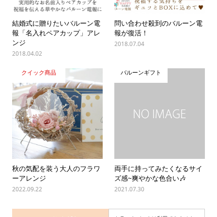
結婚式に贈りたいバルーン電
問い合わせ殺到のバルーン電
報「名入れペアカップ」アレ
報が復活！
ンジ
2018.07.04
2018.04.02
クイック商品
バルーンギフト
秋の気配を装う大人のフラワ
両手に持ってみたくなるサイ
ーアレンジ
ズ感~爽やかな色合い🎶
2022.09.22
2021.07.30