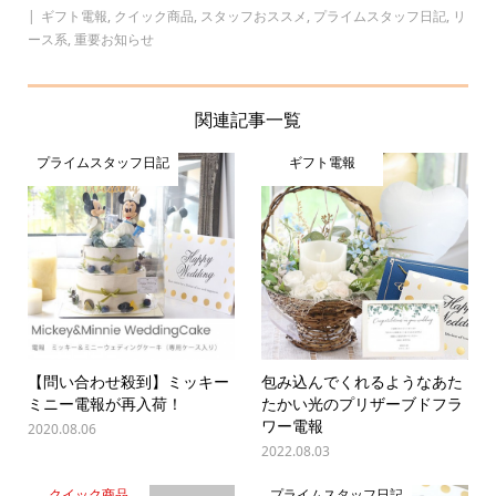
ギフト電報
,
クイック商品
,
スタッフおススメ
,
プライムスタッフ日記
,
リ
ース系
,
重要お知らせ
関連記事一覧
プライムスタッフ日記
ギフト電報
【問い合わせ殺到】ミッキー
包み込んでくれるようなあた
ミニー電報が再入荷！
たかい光のプリザーブドフラ
ワー電報
2020.08.06
2022.08.03
クイック商品
プライムスタッフ日記