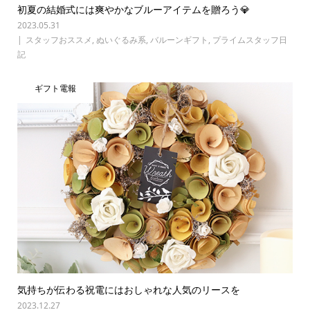
初夏の結婚式には爽やかなブルーアイテムを贈ろう💎
2023.05.31
スタッフおススメ
,
ぬいぐるみ系
,
バルーンギフト
,
プライムスタッフ日
記
ギフト電報
気持ちが伝わる祝電にはおしゃれな人気のリースを
2023.12.27