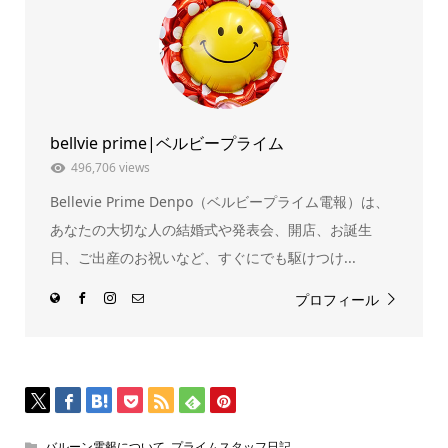
し
ク
い
し
ウ
て
ィ
く
ン
だ
ド
さ
ウ
い
で
(新
開
し
き
い
ま
ウ
bellvie prime|ベルビープライム
す)
ィ
ン
ド
496,706 views
ウ
で
Bellevie Prime Denpo（ベルビープライム電報）は、
開
き
ま
あなたの大切な人の結婚式や発表会、開店、お誕生
す)
日、ご出産のお祝いなど、すぐにでも駆けつけ...
プロフィール
バルーン電報について
,
プライムスタッフ日記