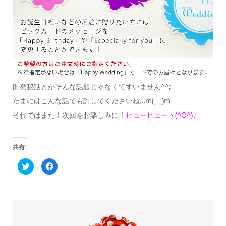
開発秘話とかそんな話題じゃなくてすいません^^;
たまにはこんな話でも許してくださいね…m(_ _)m
それではまた！次回をお楽しみに！
ヒューヒューヽ(^O^)丿
共有:
ク
Facebook
リ
で
ッ
共
ク
有
し
す
て
る
Twitter
に
で
は
共
ク
有
リ
(新
ッ