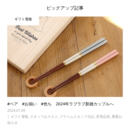
ピックアップ記事
ギフト電報
#ペア #お揃い #色ち 2024年ラブラブ新婚カップルへ
2024.01.09
ギフト電報
,
スタッフおススメ
,
プライムスタッフ日記
,
実用品系
,
重要お
知らせ