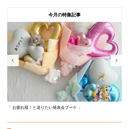
今月の特集記事


「 お疲れ様！と送りたい発表会ブーケ 」
〰