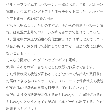
ベルビープライムではバルーンと一緒にお届けする「バルーン
電報」とウエディングギフトと電報をセットにした「ハッピー
ギフト電報」の2種類をご用意！
どちらも甲乙つけがたいのですが、今からの時期「バルーン電
報」は気温の上昇でバルーンが膨らみすぎて割れてしまった
り、運送中の気圧や湿度の変化に耐えれきれずしぼんでしまう
場合があり、気を付けて製作していますが、自然の力には勝て
ないことも・・・。
そんな心配がないのが「ハッピーギフト電報」
気温に左右されず、きちんとした状態でお届けできます。
また保管状況で状態が変わることがないので結婚式の数日前に
お届けできるものメリットです。（バルーンは保管状況で状態
が変わるので挙式前日着を目安でご案内しています）
天候により交通状況が悪化するかもしれない、お届け遅れるか
もしれないというときでも早めにベルビーから出荷することが
出来るのもメリット！