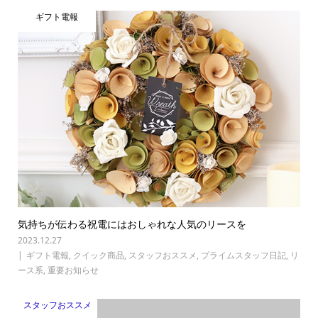
ギフト電報
気持ちが伝わる祝電にはおしゃれな人気のリースを
2023.12.27
ギフト電報
,
クイック商品
,
スタッフおススメ
,
プライムスタッフ日記
,
リ
ース系
,
重要お知らせ
スタッフおススメ