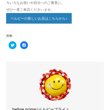
ろいろなお祝いや自分へのご褒美に。
ぜひ一度ご来店くださいませ。
ベルビーの新しいお店はこちらから♪
共有:
ク
Facebook
リ
で
ッ
共
ク
有
し
す
て
る
Twitter
に
で
は
共
ク
有
リ
(新
ッ
し
ク
い
し
ウ
て
ィ
く
ン
だ
ド
さ
ウ
い
で
(新
開
し
き
い
ま
ウ
bellvie prime|ベルビープライム
す)
ィ