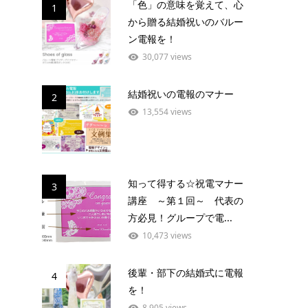
「色」の意味を覚えて、心
1
から贈る結婚祝いのバルー
ン電報を！
30,077 views
結婚祝いの電報のマナー
2
13,554 views
知って得する☆祝電マナー
3
講座 ～第１回～ 代表の
方必見！グループで電...
10,473 views
後輩・部下の結婚式に電報
4
を！
8,905 views