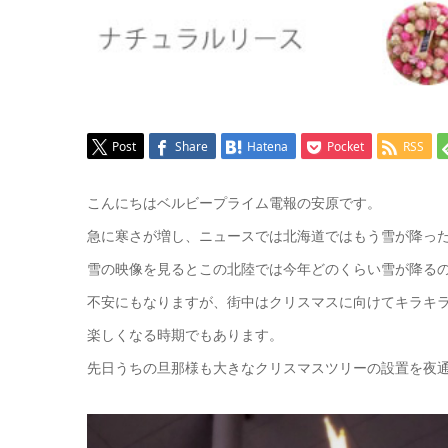
Post
Share
Hatena
Pocket
RSS
こんにちはベルビープライム電報の安原です。
急に寒さが増し、ニュースでは北海道ではもう雪が降っ
雪の映像を見るとこの北陸では今年どのくらい雪が降る
不安にもなりますが、街中はクリスマスに向けてキラキ
楽しくなる時期でもあります。
先日うちの旦那様も大きなクリスマスツリーの設置を夜