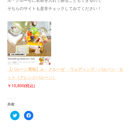
ル・クルーゼに名前を入れて贈ることもできるので
そちらのサイトも是非チェックしてみてください！
【バルーン電報】ル・クルーゼ ・ウェディング・バルーン・セ
ット（アレンジバルーン）
￥10,800(税込)
共有:
ク
Facebook
リ
で
ッ
共
ク
有
し
す