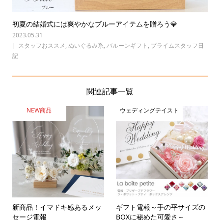
初夏の結婚式には爽やかなブルーアイテムを贈ろう💎
2023.05.31
スタッフおススメ
,
ぬいぐるみ系
,
バルーンギフト
,
プライムスタッフ日
記
関連記事一覧
NEW商品
ウェディングテイスト
新商品！イマドキ感あるメッ
ギフト電報～手の平サイズの
セージ電報
BOXに秘めた可愛さ～