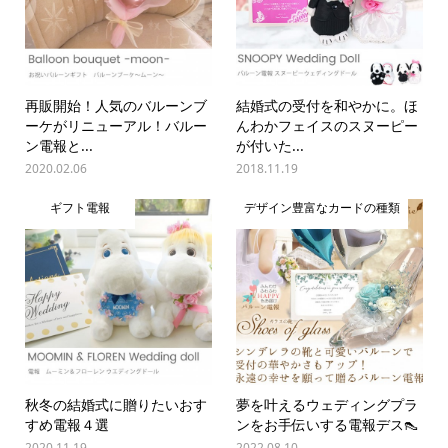
再販開始！人気のバルーンブ
結婚式の受付を和やかに。ほ
ーケがリニューアル！バルー
んわかフェイスのスヌーピー
ン電報と...
が付いた...
2020.02.06
2018.11.19
ギフト電報
デザイン豊富なカードの種類
秋冬の結婚式に贈りたいおす
夢を叶えるウェディングプラ
すめ電報４選
ンをお手伝いする電報デス👠
2020.11.19
2022.08.10