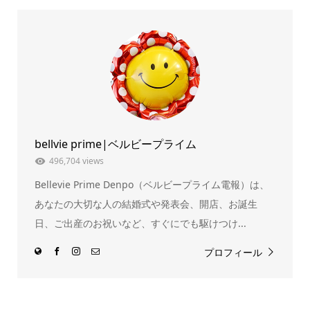
て
る
Twitter
に
で
は
共
ク
有
リ
(新
ッ
し
ク
い
し
ウ
て
ィ
く
ン
だ
ド
さ
ウ
い
で
(新
開
し
き
い
ま
ウ
bellvie prime|ベルビープライム
す)
ィ
ン
ド
496,704 views
ウ
で
Bellevie Prime Denpo（ベルビープライム電報）は、
開
き
ま
あなたの大切な人の結婚式や発表会、開店、お誕生
す)
日、ご出産のお祝いなど、すぐにでも駆けつけ...
プロフィール