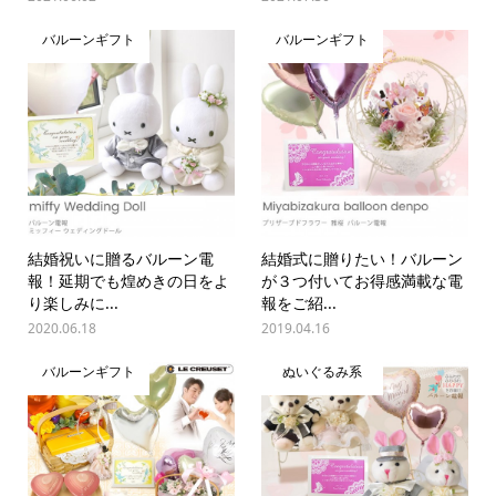
バルーンギフト
バルーンギフト
結婚祝いに贈るバルーン電
結婚式に贈りたい！バルーン
報！延期でも煌めきの日をよ
が３つ付いてお得感満載な電
り楽しみに...
報をご紹...
2020.06.18
2019.04.16
バルーンギフト
ぬいぐるみ系