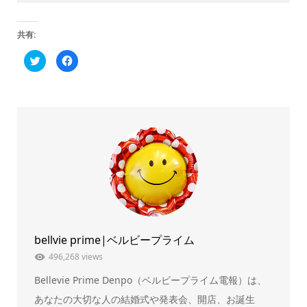
共有:
ク
Facebook
リ
で
ッ
共
ク
有
し
す
て
る
Twitter
に
で
は
共
ク
有
リ
(新
ッ
し
ク
い
し
ウ
て
ィ
く
ン
だ
ド
さ
ウ
い
で
(新
開
し
き
い
ま
ウ
bellvie prime|ベルビープライム
す)
ィ
ン
ド
496,268 views
ウ
で
Bellevie Prime Denpo（ベルビープライム電報）は、
開
き
ま
あなたの大切な人の結婚式や発表会、開店、お誕生
す)