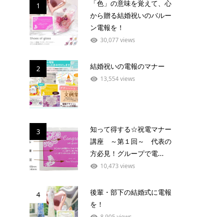
「色」の意味を覚えて、心
1
から贈る結婚祝いのバルー
ン電報を！
30,077 views
結婚祝いの電報のマナー
2
13,554 views
知って得する☆祝電マナー
3
講座 ～第１回～ 代表の
方必見！グループで電...
10,473 views
後輩・部下の結婚式に電報
4
を！
8,905 views