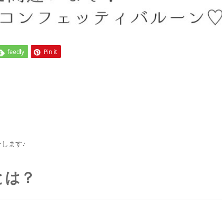
feedly
Pin it
します♪
とは？