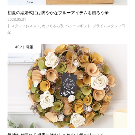
初夏の結婚式には爽やかなブルーアイテムを贈ろう💎
2023.05.31
スタッフおススメ
,
ぬいぐるみ系
,
バルーンギフト
,
プライムスタッフ日
記
ギフト電報
気持ちが伝わる祝電にはおしゃれな人気のリースを