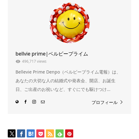
共
ク
有
リ
(新
ッ
し
ク
い
し
ウ
て
ィ
く
ン
だ
ド
さ
ウ
い
で
(新
開
し
き
い
ま
ウ
bellvie prime|ベルビープライム
す)
ィ
ン
ド
496,717 views
ウ
で
Bellevie Prime Denpo（ベルビープライム電報）は、
開
き
ま
あなたの大切な人の結婚式や発表会、開店、お誕生
す)
日、ご出産のお祝いなど、すぐにでも駆けつけ...
プロフィール