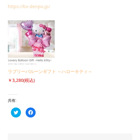
https://bv-denpo.jp/
ラブリーバルーンギフト ～ハローキティ～
￥3,280(税込)
共有:
ク
Facebook
リ
で
ッ
共
ク
有
し
す
て
る
Twitter
に
で
は