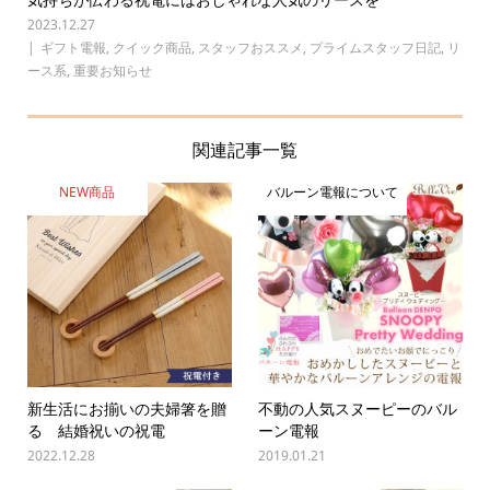
2023.12.27
ギフト電報
,
クイック商品
,
スタッフおススメ
,
プライムスタッフ日記
,
リ
ース系
,
重要お知らせ
関連記事一覧
NEW商品
バルーン電報について
新生活にお揃いの夫婦箸を贈
不動の人気スヌーピーのバル
る 結婚祝いの祝電
ーン電報
2022.12.28
2019.01.21