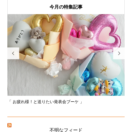
今月の特集記事


「 お疲れ様！と送りたい発表会ブーケ 」
〰
不明なフィード