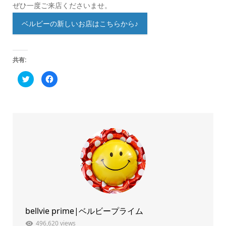
ぜひ一度ご来店くださいませ。
ベルビーの新しいお店はこちらから♪
共有:
ク
Facebook
リ
で
ッ
共
ク
有
し
す
て
る
Twitter
に
で
は
共
ク
有
リ
(新
ッ
し
ク
い
し
ウ
て
ィ
く
ン
だ
ド
さ
ウ
い
で
(新
開
し
き
い
ま
ウ
bellvie prime|ベルビープライム
す)
ィ
ン
ド
496,620 views