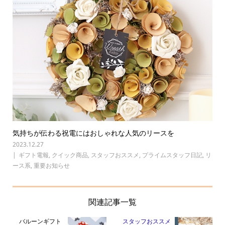
気持ちが伝わる祝電にはおしゃれな人気のリースを
2023.12.27
ギフト電報
,
クイック商品
,
スタッフおススメ
,
プライムスタッフ日記
,
リ
ース系
,
重要お知らせ
関連記事一覧
バルーンギフト
スタッフおススメ