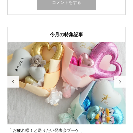
今月の特集記事


「 お疲れ様！と送りたい発表会ブーケ 」
〰