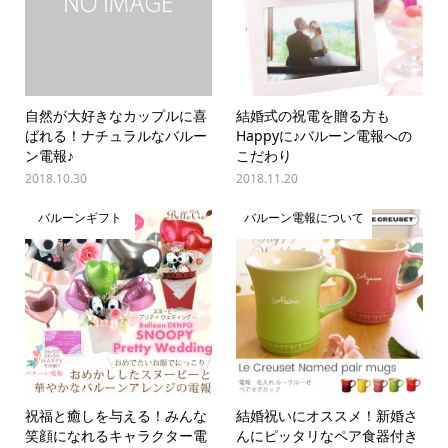
自然が大好きなカップルに喜
結婚式の祝電を贈る方も
ばれる！ナチュラルなバルー
Happyに♪バルーン電報への
ン電報♪
こだわり
2018.10.30
2018.11.20
バルーンギフト
バルーン電報について
祝福と癒しを与える！みんな
結婚祝いにオススメ！新婚さ
笑顔になれるキャラクター電
んにピッタリなペア食器付き