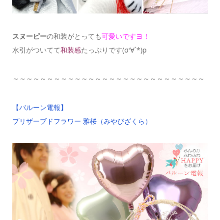
スヌーピー
の和装がとっても
可愛いですヨ！
水引がついてて
和装感
たっぷりです(σ′∀`*)p
～～～～～～～～～～～～～～～～～～～～～～～～～～～～
【バルーン電報】
プリザーブドフラワー 雅桜（みやびざくら）