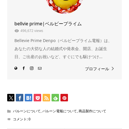
ド
さ
ウ
い
で
(新
開
し
き
い
ま
ウ
bellvie prime|ベルビープライム
す)
ィ
ン
ド
496,672 views
ウ
で
Bellevie Prime Denpo（ベルビープライム電報）は、
開
き
ま
あなたの大切な人の結婚式や発表会、開店、お誕生
す)
日、ご出産のお祝いなど、すぐにでも駆けつけ...
プロフィール
バルーンについて
,
バルーン電報について
,
商品製作について
コメント:
0