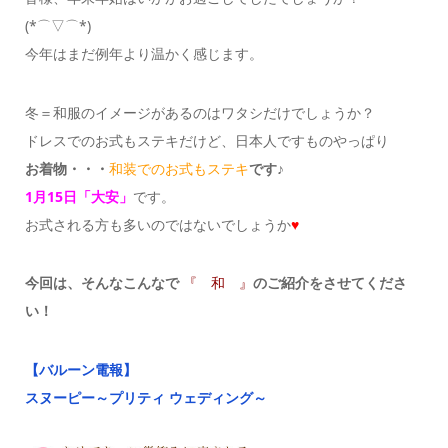
(*⌒▽⌒*)
今年はまだ例年より温かく感じます。
冬＝和服のイメージがあるのはワタシだけでしょうか？
ドレスでのお式もステキだけど、日本人ですものやっぱり
お着物・・・
和装でのお式もステキ
です♪
1月15日「大安」
です。
お式される方も多いのではないでしょうか
♥
今回は、そんなこんなで
『 和 』
のご紹介をさせてくださ
い！
【バルーン電報】
スヌーピー～プリティ ウェディング～