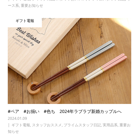
ース系
,
重要お知らせ
ギフト電報
#ペア #お揃い #色ち 2024年ラブラブ新婚カップルへ
2024.01.09
ギフト電報
,
スタッフおススメ
,
プライムスタッフ日記
,
実用品系
,
重要お
知らせ