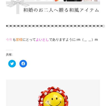
■□■□■□■□■□■□■□■□■□■□■□■□■□■□■□■□■□■□■□■□■□■□■□■□■□■□
今年
も
皆様
にとって
よいとし
でありますように♪m（＿ ＿）m
共有:
ク
Facebook
リ
で
ッ
共
ク
有
し
す
て
る
Twitter
に
で
は
共
ク
有
リ
(新
ッ
し
ク
い
し
ウ
て
ィ
く
ン
だ