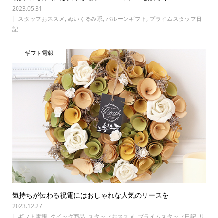
2023.05.31
スタッフおススメ
,
ぬいぐるみ系
,
バルーンギフト
,
プライムスタッフ日
記
ギフト電報
気持ちが伝わる祝電にはおしゃれな人気のリースを
2023.12.27
ギフト電報
,
クイック商品
,
スタッフおススメ
,
プライムスタッフ日記
,
リ