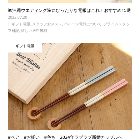
🌺沖縄ウエディング🌺にぴったりな電報はこれ！おすすめ15選
2022.07.20
ギフト電報
,
スタッフおススメ
,
バルーン電報について
,
プライムスタッ
フ日記
,
嬉しい送料無料
ギフト電報
#ペア #お揃い #色ち 2024年ラブラブ新婚カップルへ