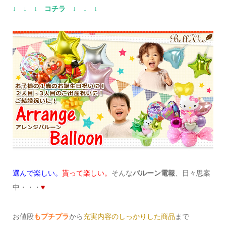
↓ ↓ ↓ コチラ ↓ ↓ ↓
選んで楽しい。
貰って楽しい。
そんな
バルーン電報
、日々思案
中・・・
♥
お値段
もプチプラ
から
充実内容のしっかりした商品
まで