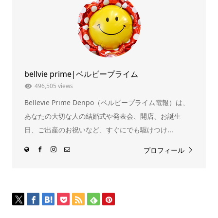
(新
ッ
し
ク
い
し
ウ
て
ィ
く
ン
だ
ド
さ
ウ
い
で
(新
開
し
き
い
ま
ウ
bellvie prime|ベルビープライム
す)
ィ
ン
ド
496,505 views
ウ
で
Bellevie Prime Denpo（ベルビープライム電報）は、
開
き
ま
あなたの大切な人の結婚式や発表会、開店、お誕生
す)
日、ご出産のお祝いなど、すぐにでも駆けつけ...
プロフィール