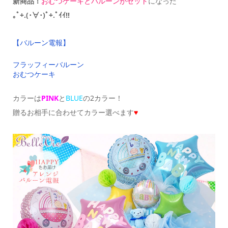
新商品！
おむつケーキとバルーンがセット
になった
｡ﾟ+.(･∀･)ﾟ+.ﾟｲｲ!!
【バルーン電報】
フラッフィーバルーン
おむつケーキ
カラーは
PINK
と
BLUE
の2カラー！
贈るお相手に合わせてカラー選べます
♥