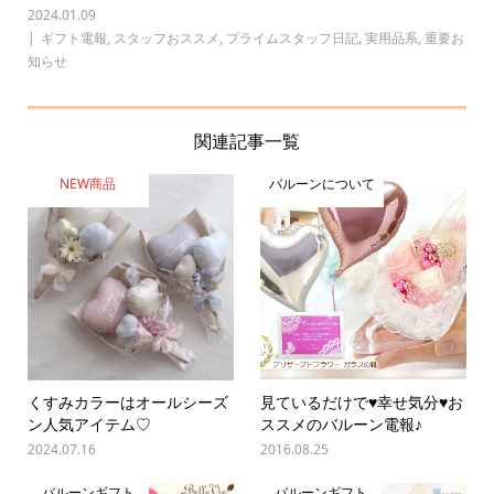
2024.01.09
ギフト電報
,
スタッフおススメ
,
プライムスタッフ日記
,
実用品系
,
重要お
知らせ
関連記事一覧
NEW商品
バルーンについて
くすみカラーはオールシーズ
見ているだけで♥幸せ気分♥お
ン人気アイテム♡
ススメのバルーン電報♪
2024.07.16
2016.08.25
バルーンギフト
バルーンギフト