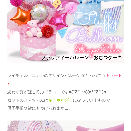
レイチェル・エレンのデザインバルーンがとっっても
キュート
♪
思わず顔がほころぶイラストです
o(´∇｀*o)(o*´∇｀)o
セットのクマちゃんは
キーホルダー
になっていますので
母子手帳や鍵にもつけられますヨ。