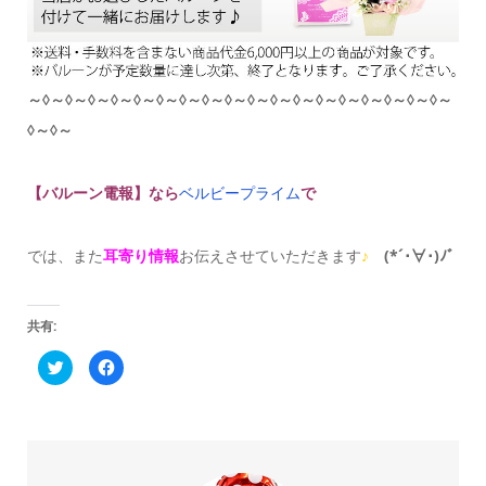
～◊～◊～◊～◊～◊～◊～◊～◊～◊～◊～◊～◊～◊～◊～◊～◊～◊～◊～
◊～◊～
【バルーン電報】なら
ベルビープライム
で
では、また
耳寄り情報
お伝えさせていただきます
♪
(*´･∀･)ﾉﾞ
共有:
ク
Facebook
リ
で
ッ
共
ク
有
し
す
て
る
Twitter
に
で
は
共
ク
有
リ